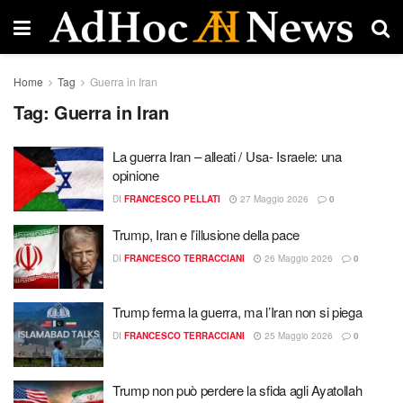
Home
Tag
Guerra in Iran
Tag:
Guerra in Iran
La guerra Iran – alleati / Usa- Israele: una
opinione
DI
FRANCESCO PELLATI
27 Maggio 2026
0
Trump, Iran e l’illusione della pace
DI
FRANCESCO TERRACCIANI
26 Maggio 2026
0
Trump ferma la guerra, ma l’Iran non si piega
DI
FRANCESCO TERRACCIANI
25 Maggio 2026
0
Trump non può perdere la sfida agli Ayatollah