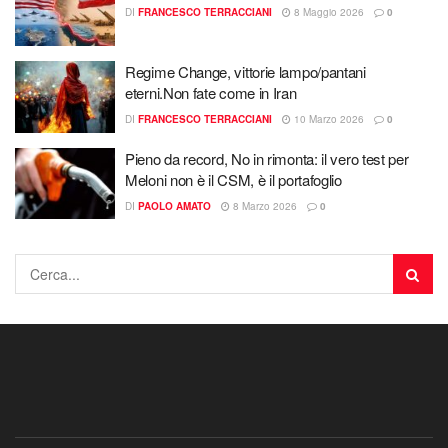
DI
FRANCESCO TERRACCIANI
8 Maggio 2026
0
Regime Change, vittorie lampo/pantani
eterni.Non fate come in Iran
DI
FRANCESCO TERRACCIANI
10 Marzo 2026
0
Pieno da record, No in rimonta: il vero test per
Meloni non è il CSM, è il portafoglio
DI
PAOLO AMATO
8 Marzo 2026
0