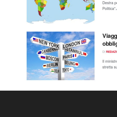
Destra po
Politica".
Viagg
obblig
DI
REDAZ
Il minist
stretta s