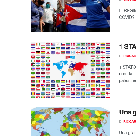
IL REG
COVID? L
1 ST
DI
RICCAR
1 STATO
non da Lo
palestine
Una g
DI
RICCAR
Una gran