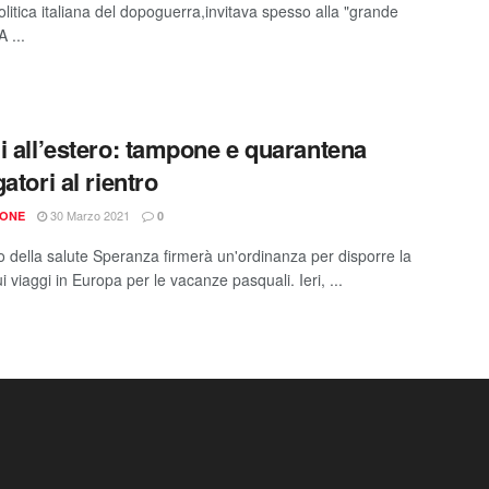
litica italiana del dopoguerra,invitava spesso alla "grande
A ...
i all’estero: tampone e quarantena
atori al rientro
30 Marzo 2021
IONE
0
ro della salute Speranza firmerà un'ordinanza per disporre la
ui viaggi in Europa per le vacanze pasquali. Ieri, ...