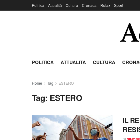
Politica
Attualità
Cultura
Cronaca
Relax
Sport
POLITICA
ATTUALITÀ
CULTURA
CRONA
Home
Tag
ESTERO
Tag:
ESTERO
IL R
RESI
DI
SIMON