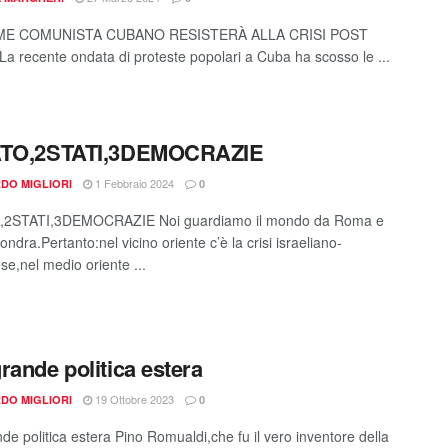
IME COMUNISTA CUBANO RESISTERÀ ALLA CRISI POST
a recente ondata di proteste popolari a Cuba ha scosso le ...
ATO,2STATI,3DEMOCRAZIE
1 Febbraio 2024
DO MIGLIORI
0
,2STATI,3DEMOCRAZIE Noi guardiamo il mondo da Roma e
ndra.Pertanto:nel vicino oriente c’è la crisi israeliano-
se,nel medio oriente ...
rande politica estera
19 Ottobre 2023
DO MIGLIORI
0
de politica estera Pino Romualdi,che fu il vero inventore della