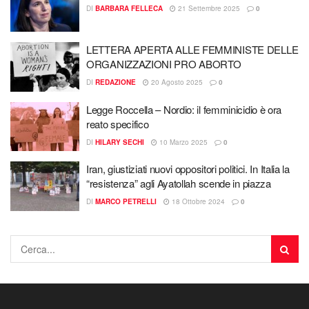
DI
BARBARA FELLECA
21 Settembre 2025
0
LETTERA APERTA ALLE FEMMINISTE DELLE
ORGANIZZAZIONI PRO ABORTO
DI
REDAZIONE
20 Agosto 2025
0
Legge Roccella – Nordio: il femminicidio è ora
reato specifico
DI
HILARY SECHI
10 Marzo 2025
0
Iran, giustiziati nuovi oppositori politici. In Italia la
“resistenza” agli Ayatollah scende in piazza
DI
MARCO PETRELLI
18 Ottobre 2024
0