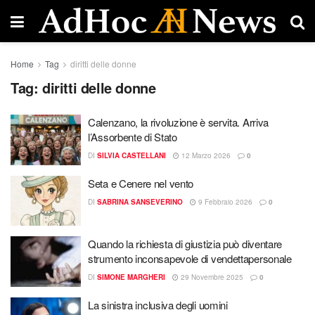
Home
Tag
diritti delle donne
Tag:
diritti delle donne
Calenzano, la rivoluzione è servita. Arriva
l’Assorbente di Stato
DI
SILVIA CASTELLANI
12 Marzo 2026
0
Seta e Cenere nel vento
DI
SABRINA SANSEVERINO
9 Febbraio 2026
0
Quando la richiesta di giustizia può diventare
strumento inconsapevole di vendettapersonale
DI
SIMONE MARGHERI
29 Novembre 2025
0
La sinistra inclusiva degli uomini