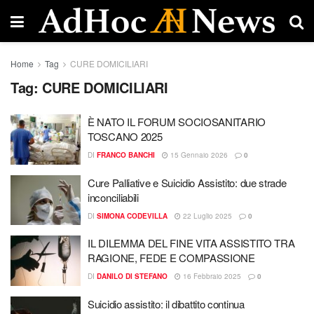
Home
Tag
CURE DOMICILIARI
Tag:
CURE DOMICILIARI
È NATO IL FORUM SOCIOSANITARIO
TOSCANO 2025
DI
FRANCO BANCHI
15 Gennaio 2026
0
Cure Palliative e Suicidio Assistito: due strade
inconciliabili
DI
SIMONA CODEVILLA
22 Luglio 2025
0
IL DILEMMA DEL FINE VITA ASSISTITO TRA
RAGIONE, FEDE E COMPASSIONE
DI
DANILO DI STEFANO
16 Febbraio 2025
0
Suicidio assistito: il dibattito continua