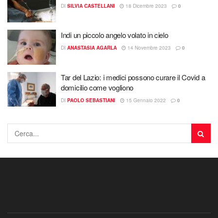
DI
SILVIA CASTELLANI
18 Dicembre 2023
0
Indi un piccolo angelo volato in cielo
DI
ANASTASIA AGARLA
14 Novembre 2023
0
Tar del Lazio: i medici possono curare il Covid a
domicilio come vogliono
DI
PAOLO SEBASTIANI
15 Gennaio 2022
0