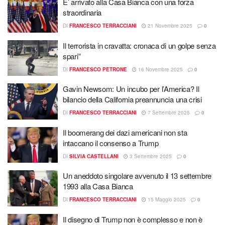
E’ arrivato alla Casa Bianca con una forza
straordinaria
DI
FRANCESCO TERRACCIANI
21 Novembre 2025
0
Il terrorista in cravatta: cronaca di un golpe senza
spari”
DI
FRANCESCO PETRONE
16 Novembre 2025
0
Gavin Newsom: Un incubo per l’America? Il
bilancio della California preannuncia una crisi
DI
FRANCESCO TERRACCIANI
7 Settembre 2025
0
Il boomerang dei dazi americani non sta
intaccano il consenso a Trump
DI
SILVIA CASTELLANI
3 Settembre 2025
0
Un aneddoto singolare avvenuto il 13 settembre
1993 alla Casa Bianca
DI
FRANCESCO TERRACCIANI
15 Maggio 2025
0
Il disegno di Trump non è complesso e non è