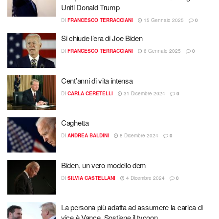
Uniti Donald Trump
DI
FRANCESCO TERRACCIANI
15 Gennaio 2025
0
Si chiude l’era di Joe Biden
DI
FRANCESCO TERRACCIANI
6 Gennaio 2025
0
Cent’anni di vita intensa
DI
CARLA CERETELLI
31 Dicembre 2024
0
Caghetta
DI
ANDREA BALDINI
8 Dicembre 2024
0
Biden, un vero modello dem
DI
SILVIA CASTELLANI
4 Dicembre 2024
0
La persona più adatta ad assumere la carica di
vice è Vance. Sostiene il tycoon