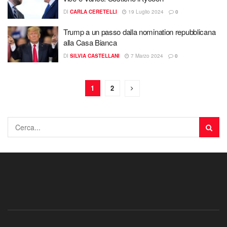
DI
CARLA CERETELLI
19 Luglio 2024
0
Trump a un passo dalla nomination repubblicana
alla Casa Bianca
DI
SILVIA CASTELLANI
7 Marzo 2024
0
1
2