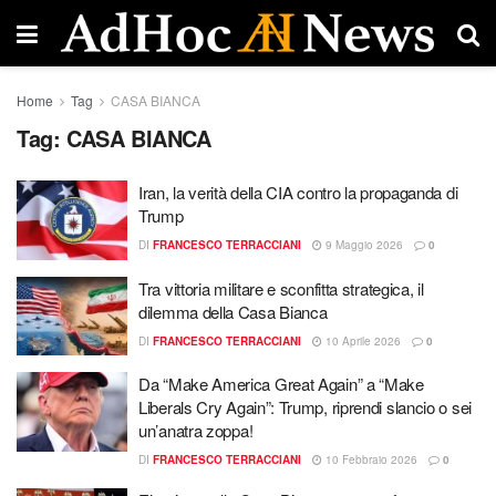
Home
Tag
CASA BIANCA
Tag:
CASA BIANCA
Iran, la verità della CIA contro la propaganda di
Trump
DI
FRANCESCO TERRACCIANI
9 Maggio 2026
0
Tra vittoria militare e sconfitta strategica, il
dilemma della Casa Bianca
DI
FRANCESCO TERRACCIANI
10 Aprile 2026
0
Da “Make America Great Again” a “Make
Liberals Cry Again”: Trump, riprendi slancio o sei
un’anatra zoppa!
DI
FRANCESCO TERRACCIANI
10 Febbraio 2026
0