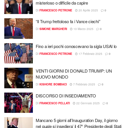
misterioso o difficile da capire
DI
FRANCESCO PETRONE
20 Aprile 2025
0
“Il Trump frettoloso fa i Vance ciechi”
DI
SIMONE MARGHERI
10 Marzo 2025
0
Fino a ieri pochi conoscevano la sigla USAI lo
DI
FRANCESCO PETRONE
17 Febbraio 2025
0
VENTI GIORNI DI DONALD TRUMP: UN
NUOVO MONDO
DI
KISHORE BOMBACI
7 Febbraio 2025
0
DISCORSO DI INSEDIAMENTO
DI
FRANCESCO PELLATI
22 Gennaio 2025
0
Mancano 5 giorni all’Inauguration Day, il giorno
nel quale si insediera’ il 47° Presidente degli Stati