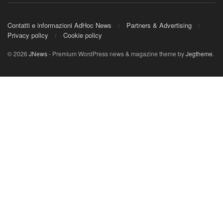
Contatti e informazioni AdHoc News
Partners & Advertising
Privacy policy
Cookie policy
© 2026
JNews
- Premium WordPress news & magazine theme by
Jegtheme
.