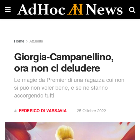
Home
Attualità
Giorgia-Campanellino,
ora non ci deludere
Le magie da Premier di una ragazza cui non
si può non voler bene, e se ne stanno
accorgendo tutti
FEDERICO DI VARSAVIA
25 Ottobre 2022
di