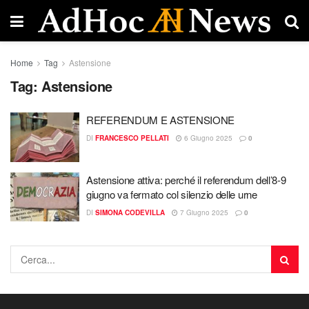
Home
Tag
Astensione
Tag:
Astensione
REFERENDUM E ASTENSIONE
DI
FRANCESCO PELLATI
6 Giugno 2025
0
Astensione attiva: perché il referendum dell’8-9
giugno va fermato col silenzio delle urne
DI
SIMONA CODEVILLA
7 Giugno 2025
0