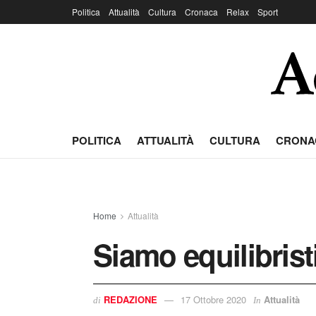
Politica
Attualità
Cultura
Cronaca
Relax
Sport
POLITICA
ATTUALITÀ
CULTURA
CRONA
Home
Attualità
Siamo equilibrist
REDAZIONE
17 Ottobre 2020
Attualità
di
In