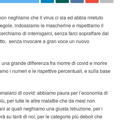
non neghiamo che il virus ci sia ed abbia mietuto
 regole, indossiamo le mascherine e rispettiamo il
rchiamo di interrogarci, senza farci sopraffare dal
utto, senza invocare a gran voce un nuovo
a una grande differenza fra morire di covid e morire
amo i numeri e le rispettive percentuali, e sulla base
malarci di covid: abbiamo paura per l’economia di
ù, per tutte le altre malattie che da mesi non
i ai quali neghiamo una giusta istruzione, per i
 su tanti di noi, per le categorie più deboli che