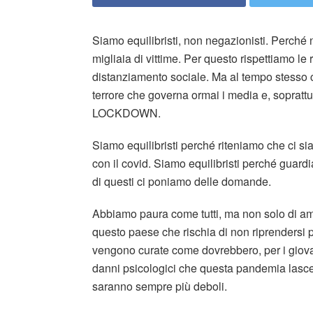
Siamo equilibristi, non negazionisti. Perché 
migliaia di vittime. Per questo rispettiamo le
distanziamento sociale. Ma al tempo stesso ce
terrore che governa ormai i media e, sopratt
LOCKDOWN.
Siamo equilibristi perché riteniamo che ci si
con il covid. Siamo equilibristi perché guardi
di questi ci poniamo delle domande.
Abbiamo paura come tutti, ma non solo di am
questo paese che rischia di non riprendersi pi
vengono curate come dovrebbero, per i giovan
danni psicologici che questa pandemia lascerà
saranno sempre più deboli.