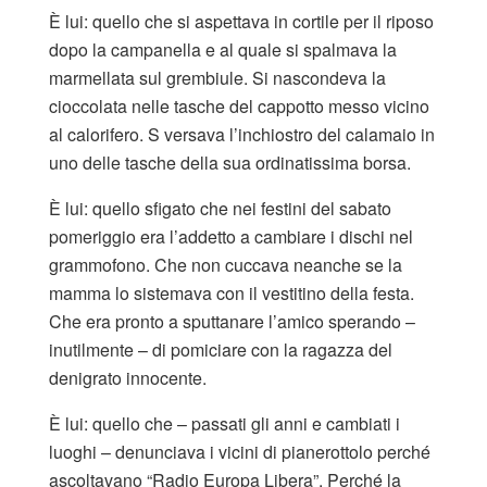
È lui: quello che si aspettava in cortile per il riposo
dopo la campanella e al quale si spalmava la
marmellata sul grembiule. Si nascondeva la
cioccolata nelle tasche del cappotto messo vicino
al calorifero. S versava l’inchiostro del calamaio in
uno delle tasche della sua ordinatissima borsa.
È lui: quello sfigato che nei festini del sabato
pomeriggio era l’addetto a cambiare i dischi nel
grammofono. Che non cuccava neanche se la
mamma lo sistemava con il vestitino della festa.
Che era pronto a sputtanare l’amico sperando –
inutilmente – di pomiciare con la ragazza del
denigrato innocente.
È lui: quello che – passati gli anni e cambiati i
luoghi – denunciava i vicini di pianerottolo perché
ascoltavano “Radio Europa Libera”. Perché la