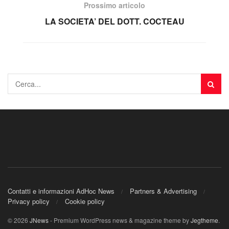
Prossimo articolo
LA SOCIETA’ DEL DOTT. COCTEAU
Contatti e informazioni AdHoc News
Partners & Advertising
Privacy policy
Cookie policy
© 2026
JNews
- Premium WordPress news & magazine theme by
Jegtheme
.