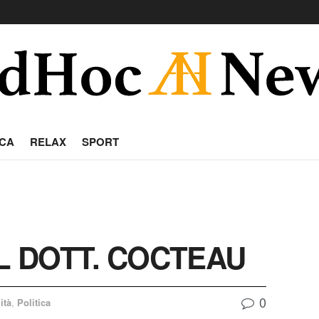
CA
RELAX
SPORT
EL DOTT. COCTEAU
0
ità
,
Politica