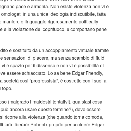
egnano pace e armonia. Non esiste violenza non vi è
 omologati in una unica ideologia indiscutibile, fatta
ne maniere e linguaggio rigorosamente politically
acce e la violazione del coprifuoco, e comportano pene
to e sostituito da un accoppiamento virtuale tramite
sse sensazioni di piacere, ma senza scambio di fluidi
 vi è spazio per il dissenso e non vi è possibilità di
 deve essere schiacciato. Lo sa bene Edgar Friendly,
società così “progressista”, è costretto con i suoi a
i topo.
so (malgrado i maldestri tentativi), qualsiasi cosa
si può ancora usare questo termine?), deve essere
, si ricorre alla violenza (che quando torna comoda,
tti farà liberare Pohenix proprio per uccidere Edgar