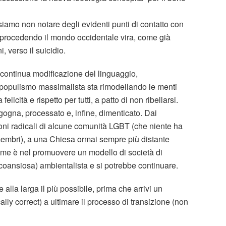
mo non notare degli evidenti punti di contatto con
ta procedendo il mondo occidentale vira, come già
verso il suicidio.
 continua modificazione del linguaggio,
 populismo massimalista sta rimodellando le menti
cità e rispetto per tutti, a patto di non ribellarsi.
gogna, processato e, infine, dimenticato. Dai
oni radicali di alcune comunità LGBT (che niente ha
 membri), a una Chiesa ormai sempre più distante
ome è nel promuovere un modello di società di
ecoansiosa) ambientalista e si potrebbe continuare.
lla larga il più possibile, prima che arrivi un
lly correct) a ultimare il processo di transizione (non