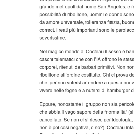
grande metropoli dal nome San Angeles, e r
possibilità di ribellione, uomini e donne sono
da amore universale, tolleranza fittizia, buo
correct. I reati più importanti sono le parol
severissime.
Nel magico mondo di Cocteau il sesso è bandi
caschi telematici che con l’IA offrono le ste
corporei, ritenuti da barbari primitivi. Non non
ribellione all’ordine costituito. Chi ci prova
che, per non volersi arrendere a questa nuova 
vivere nelle fogne e a nutrirsi di hamburger d
Eppure, nonostante il gruppo non sia pericolo
che abbia il vago sapore della “normalità” (
cancellato. Se non ci si riesce per ideologia
non è poi così negativa, o no?). Cocteau infa