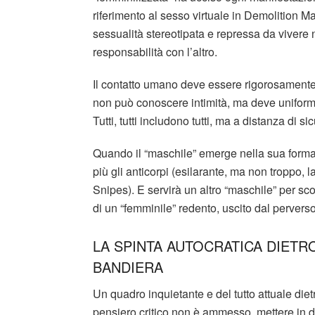
riferimento al sesso virtuale in Demolition M
sessualità stereotipata e repressa da vivere
responsabilità con l’altro.
Il contatto umano deve essere rigorosamente 
non può conoscere intimità, ma deve uniforma
Tutti, tutti includono tutti, ma a distanza di si
Quando il “maschile” emerge nella sua forma 
più gli anticorpi (esilarante, ma non troppo, 
Snipes). E servirà un altro “maschile” per sc
di un “femminile” redento, uscito dal pervers
LA SPINTA AUTOCRATICA DIETR
BANDIERA
Un quadro inquietante e del tutto attuale dietr
pensiero critico non è ammesso, mettere in d