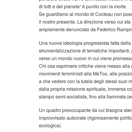
di tutti e del pianeta” è punito con la morte.
Se guardiamo al mondo di Cocteau non possia
il nostro presente. La direzione verso cui s
ampiamente denunciato da Federico Rampini, 
Una nuova ideologia progressista fatta dalla
strumentalizzazione di tematiche importanti,
verso un mondo nuovo in cui viene promessa feli
Chi osa esprimere critiche viene messo alla 
movimenti femministi alla MeToo, alle posizi
a che vedere con la tutela degli stessi suoi
dalla propria missione spirituale, immersa c
stampo semi-socialista, fino alla fiammata (
Un quadro preoccupante da cui bisogna stare a
improvvisato autocrate (rigorosamente politica
ecologica).