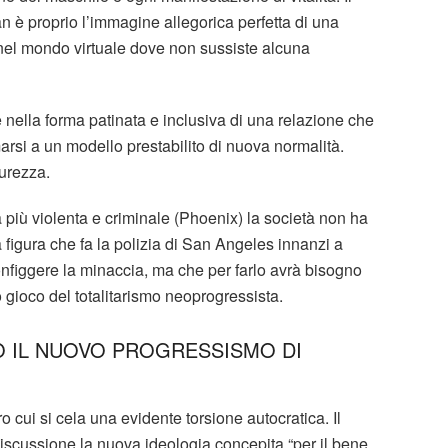
an è proprio l’immagine allegorica perfetta di una
 nel mondo virtuale dove non sussiste alcuna
nella forma patinata e inclusiva di una relazione che
rsi a un modello prestabilito di nuova normalità.
curezza.
più violenta e criminale (Phoenix) la società non ha
la figura che fa la polizia di San Angeles innanzi a
onfiggere la minaccia, ma che per farlo avrà bisogno
o gioco del totalitarismo neoprogressista.
O IL NUOVO PROGRESSISMO DI
o cui si cela una evidente torsione autocratica. Il
iscussione la nuova ideologia concepita “per il bene