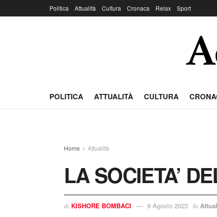
Politica
Attualità
Cultura
Cronaca
Relax
Sport
POLITICA
ATTUALITÀ
CULTURA
CRONA
Home
Attualità
LA SOCIETA’ D
KISHORE BOMBACI
9 Agosto 2023
Attual
di
In