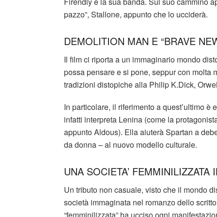
Firendly e la sua banda. Sul suo cammino ap
pazzo”, Stallone, appunto che lo ucciderà.
DEMOLITION MAN E “BRAVE N
Il film ci riporta a un immaginario mondo dis
possa pensare e si pone, seppur con molta m
tradizioni distopiche alla Philip K.Dick, Orwe
In particolare, il riferimento a quest’ultimo 
infatti interpreta Lenina (come la protagon
appunto Aldous). Ella aiuterà Spartan a debel
da donna – al nuovo modello culturale.
UNA SOCIETA’ FEMMINILIZZATA I
Un tributo non casuale, visto che il mondo di
società immaginata nel romanzo dello scritto
“femminilizzata” ha ucciso ogni manifestazion