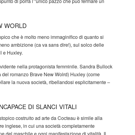
punto di porrà l’”unico pazzo che può fermare un
EW WORLD
topico che è molto meno immaginifico di quanto si
eno ambizione (ca va sans dire!), sul solco delle
ll e Huxley.
è evidente nella protagonista femminile. Sandra Bullock
ista del romanzo Brave New Wolrd) Huxley (come
lare la nuova società, ribellandosi esplicitamente –
NCAPACE DI SLANCI VITALI
stopico costruito ad arte da Cocteau è simile alla
re inglese, in cui una società completamente
e del maschile e ogni manifestazione di vitalità. Il