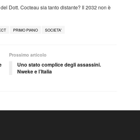
del Dott. Cocteau sia tanto distante? Il 2032 non è
ECT
PRIMO PIANO
SOCIETA'
Prossimo articolo
e
Uno stato complice degli assassini.
Nweke e l’Italia