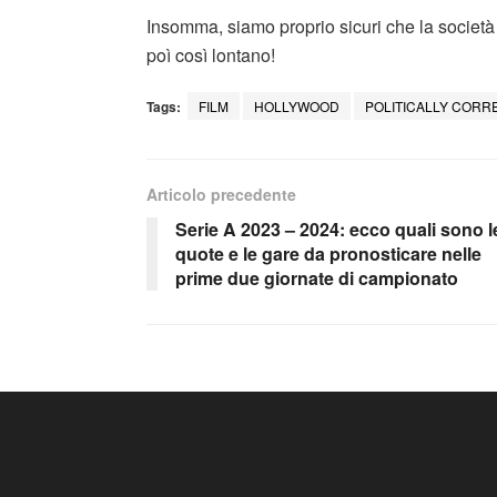
Insomma, siamo proprio sicuri che la società 
poì così lontano!
Tags:
FILM
HOLLYWOOD
POLITICALLY CORR
Articolo precedente
Serie A 2023 – 2024: ecco quali sono l
quote e le gare da pronosticare nelle
prime due giornate di campionato