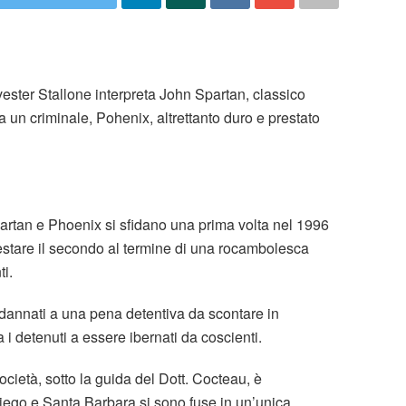
ester Stallone interpreta John Spartan, classico
a un criminale, Pohenix, altrettanto duro e prestato
Spartan e Phoenix si sfidano una prima volta nel 1996
restare il secondo al termine di una rocambolesca
ti.
ndannati a una pena detentiva da scontare in
 i detenuti a essere ibernati da coscienti.
cietà, sotto la guida del Dott. Cocteau, è
ego e Santa Barbara si sono fuse in un’unica