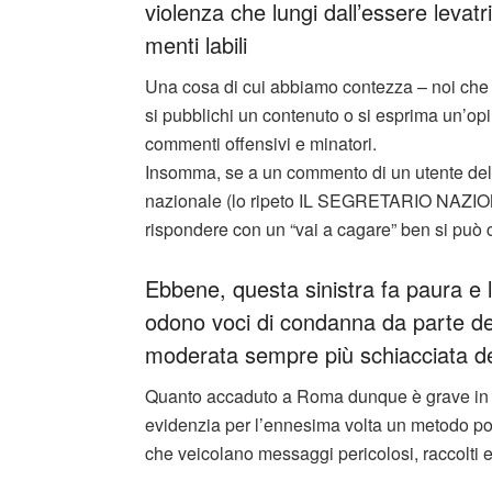
violenza che lungi dall’essere levatr
menti labili
Una cosa di cui abbiamo contezza – noi che f
si pubblichi un contenuto o si esprima un’o
commenti offensivi e minatori.
Insomma, se a un commento di un utente della r
nazionale (lo ripeto IL SEGRETARIO NAZIONAL
rispondere con un “vai a cagare” ben si può 
Ebbene, questa sinistra fa paura e 
odono voci di condanna da parte del
moderata sempre più schiacciata d
Quanto accaduto a Roma dunque è grave in 
evidenzia per l’ennesima volta un metodo poli
che veicolano messaggi pericolosi, raccolti e