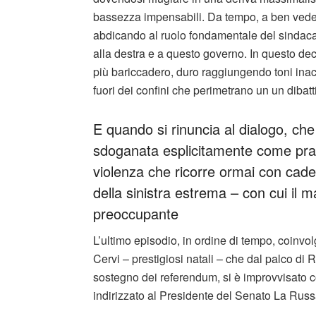
bassezza impensabili. Da tempo, a ben vede
abdicando al ruolo fondamentale del sindacat
alla destra e a questo governo. In questo dec
più bariccadero, duro raggiungendo toni inacc
fuori dei confini che perimetrano un un dibat
E quando si rinuncia al dialogo, ch
sdoganata esplicitamente come prass
violenza che ricorre ormai con cad
della sinistra estrema – con cui il m
preoccupante
L’ultimo episodio, in ordine di tempo, coin
Cervi – prestigiosi natali – che dal palco d
sostegno dei referendum, si è improvvisato co
indirizzato al Presidente del Senato La Russa 