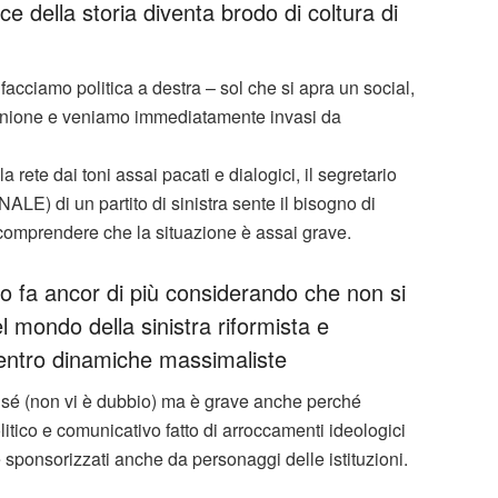
ice della storia diventa brodo di coltura di
acciamo politica a destra – sol che si apra un social,
pinione e veniamo immediatamente invasi da
ete dai toni assai pacati e dialogici, il segretario
E) di un partito di sinistra sente il bisogno di
comprendere che la situazione è assai grave.
lo fa ancor di più considerando che non si
 mondo della sinistra riformista e
entro dinamiche massimaliste
sé (non vi è dubbio) ma è grave anche perché
tico e comunicativo fatto di arroccamenti ideologici
 sponsorizzati anche da personaggi delle istituzioni.