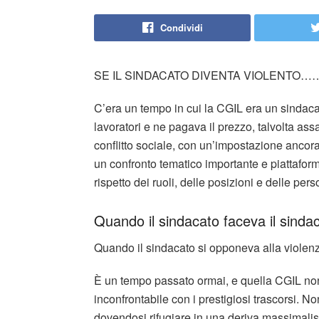
Condividi
SE IL SINDACATO DIVENTA VIOLENTO…
C’era un tempo in cui la CGIL era un sindaca
lavoratori e ne pagava il prezzo, talvolta a
conflitto sociale, con un’impostazione ancora
un confronto tematico importante e piattaform
rispetto dei ruoli, delle posizioni e delle pers
Quando il sindacato faceva il sindac
Quando il sindacato si opponeva alla violenz
È un tempo passato ormai, e quella CGIL non e
inconfrontabile con i prestigiosi trascorsi. N
dovendosi rifugiare in una deriva massimalist