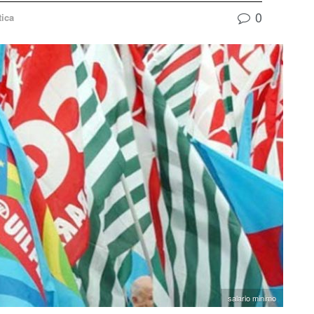
0
tica
salario minimo