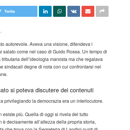
Twitta
…
to autorevole. Aveva una visione, difendeva i
ssai salato come nel caso di Guido Rossa. Un tempo di
 tributaria dell’ideologia marxista ma che regalava
e sindacali degne di nota con cui confrontarsi nel
one.
ato si poteva discutere dei contenuti
a privilegiando la democrazia era un interlocutore.
siste più. Quella di oggi si rivela del tutto
on è decisamente all’altezza della propria storia,
a che trova con la Segreteria di Landini punti di