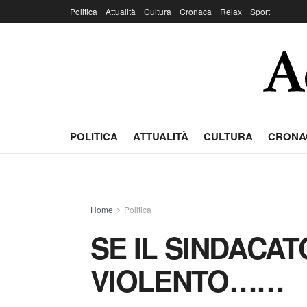
Politica
Attualità
Cultura
Cronaca
Relax
Sport
POLITICA
ATTUALITÀ
CULTURA
CRONA
Home
Politica
SE IL SINDACAT
VIOLENTO……