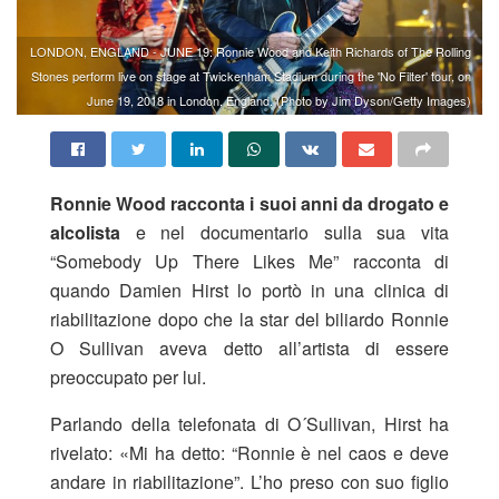
LONDON, ENGLAND - JUNE 19: Ronnie Wood and Keith Richards of The Rolling
Stones perform live on stage at Twickenham Stadium during the 'No Filter' tour, on
June 19, 2018 in London, England. (Photo by Jim Dyson/Getty Images)
Ronnie Wood racconta i suoi anni da drogato e
alcolista
e nel documentario sulla sua vita
“Somebody Up There Likes Me” racconta di
quando Damien Hirst lo portò in una clinica di
riabilitazione dopo che la star del biliardo Ronnie
O Sullivan aveva detto all’artista di essere
preoccupato per lui.
Parlando della telefonata di O´Sullivan, Hirst ha
rivelato: «Mi ha detto: “Ronnie è nel caos e deve
andare in riabilitazione”. L’ho preso con suo figlio