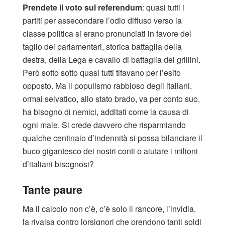
Prendete il voto sul referendum
: quasi tutti i
partiti per assecondare l’odio diffuso verso la
classe politica si erano pronunciati in favore del
taglio dei parlamentari, storica battaglia della
destra, della Lega e cavallo di battaglia dei grillini.
Però sotto sotto quasi tutti tifavano per l’esito
opposto. Ma il populismo rabbioso degli italiani,
ormai selvatico, allo stato brado, va per conto suo,
ha bisogno di nemici, additati come la causa di
ogni male. Si crede davvero che risparmiando
qualche centinaio d’indennità si possa bilanciare il
buco gigantesco dei nostri conti o aiutare i milioni
d’italiani bisognosi?
Tante paure
Ma il calcolo non c’è, c’è solo il rancore, l’invidia,
la rivalsa contro lorsignori che prendono tanti soldi