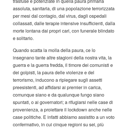
trasfuse e potenziate in quella paura primaria
assoluta, sanitaria, di una popolazione terrorizzata
per mesi dal contagio, dal virus, dagli ospedali
collassati, dalle terapie intensive insufficienti, dalla
morte lontana dai propri cari, con funerale blindato
e solitario.
Quando scatta la molla della paura, ce lo
insegnano tante altre stagioni della nostra vita, la
guerra e la guerra fredda, il timore dei comunisti e
dei golpisti, la paura delle violenze e del
terrorismo, inducono a ripiegare sugli assetti
preesistenti, ad affidarsi ai premier in carica,
comunque siano e da qualunque fungo siano
spuntati, o ai governatori; a rifugiarsi nelle case di
provenienza, a proiettare il lockdown anche nelle
case politiche. E infatti abbiamo assistito a un voto
confermativo, in cui cinque regioni su sei, più