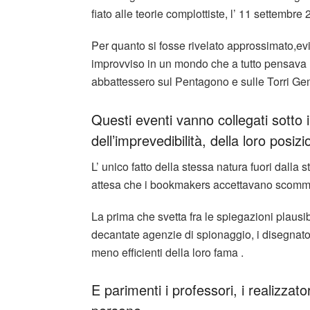
fiato alle teorie complottiste, l’ 11 settembre
Per quanto si fosse rivelato approssimato,evit
improvviso in un mondo che a tutto pensava m
abbattessero sul Pentagono e sulle Torri Ge
Questi eventi vanno collegati sotto
dell’imprevedibilità, della loro posi
L’ unico fatto della stessa natura fuori dalla
attesa che i bookmakers accettavano scommes
La prima che svetta fra le spiegazioni plausibi
decantate agenzie di spionaggio, i disegnatori 
meno efficienti della loro fama .
E parimenti i professori, i realizzator