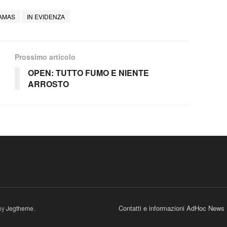
AMAS
IN EVIDENZA
Prossimo articolo
OPEN: TUTTO FUMO E NIENTE
ARROSTO
Contatti e informazioni AdHoc News
by
Jegtheme
.