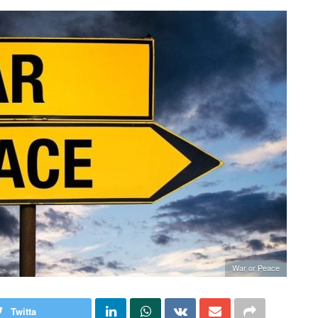
War or Peace
Twitta