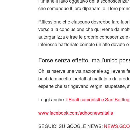
Rimane il fatto oggettivo della sconoscenza/ 
che comunque il loro dipanarsi e il loro pron
Riflessione che ciascuno dovrebbe fare fuori 
verso alla conclusione che qui viene da molt
autorganizza e trae le proprie conoscenze e c
interesse nazionale compie un atto dovuto e d
Forse senza effetto, ma l’unico poss
Chi si riserva una via nazionale agli eventi fa
buoi da macello, portati al mattatoio da pred
esperte che si fingevano vergini stupefatte, s
Leggi anche:
I Beati comunisti e San Berlingue
www.facebook.com/adhocnewsitalia
SEGUICI SU GOOGLE NEWS:
NEWS.GOOG