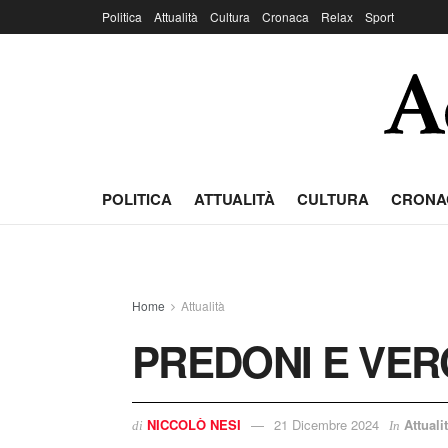
Politica
Attualità
Cultura
Cronaca
Relax
Sport
POLITICA
ATTUALITÀ
CULTURA
CRONA
Home
Attualità
PREDONI E VER
NICCOLÒ NESI
21 Dicembre 2024
Attuali
di
In