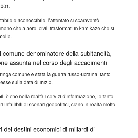
 2001.
abile e riconoscibile, l’attentato si scaraventò
eno che a aerei civili trasformati in kamikaze che si
melle.
 il comune denominatore della subitaneità,
zione assunta nel corso degli accadimenti
 stringa comune è stata la guerra russo-ucraina, tanto
se sulla data di inizio.
li è che nella realtà i servizi d’informazione, le tanto
infallibili di scenari geopolitici, siano in realtà molto
i dei destini economici di miliardi di