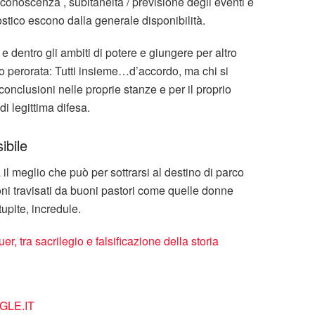
conoscenza , subitaneità / previsione degli eventi e
ostico escono dalla generale disponibilità.
e dentro gli ambiti di potere e giungere per altro
o perorata: Tutti insieme…d’accordo, ma chi si
onclusioni nelle proprie stanze e per il proprio
i legittima difesa.
ibile
 il meglio che può per sottrarsi al destino di parco
oni travisati da buoni pastori come quelle donne
tupite, incredule.
r, tra sacrilegio e falsificazione della storia
LE.IT