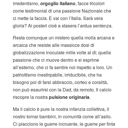
irredentismo,
orgoglio italiano
, facce tricolori
come testimonial di una passione Nazionale che
ci mette la faccia. E vai con l’Italia. Sarà vera
gloria? Ai posteri cioè a stasera l’ardua sentenza.
Resta comunque un mistero quella molla arcana e
arcaica che resiste alle massicce dosi di
globalizzazione inoculate mille volte al dì; quella
passione che ci muove dentro e si esprime
all’esterno, che ci fa sentire noi rispetto a loro. Un
patriottismo inestirpabile, irriducibile, che ha
bisogno poi di farsi abbraccio, corteo e coralità,
non può esaurirsi con la Dad, da remoto. Il calcio
riscopre la nostra
pulsione originaria
.
Ma il calcio è pure la nostra infanzia collettiva, il
nostro tornar bambini, in comunità come all’asilo.
Ci piacciono le guerre incruente, le guerre per finta