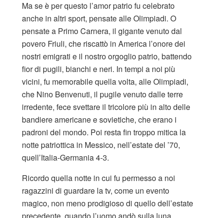
Ma se è per questo l’amor patrio fu celebrato
anche in altri sport, pensate alle Olimpiadi. O
pensate a Primo Carnera, il gigante venuto dal
povero Friuli, che riscattò in America l’onore dei
nostri emigrati e il nostro orgoglio patrio, battendo
fior di pugili, bianchi e neri. In tempi a noi più
vicini, fu memorabile quella volta, alle Olimpiadi,
che Nino Benvenuti, il pugile venuto dalle terre
irredente, fece svettare il tricolore più in alto delle
bandiere americane e sovietiche, che erano i
padroni del mondo. Poi resta fin troppo mitica la
notte patriottica in Messico, nell’estate del ’70,
quell’Italia-Germania 4-3.
Ricordo quella notte in cui fu permesso a noi
ragazzini di guardare la tv, come un evento
magico, non meno prodigioso di quello dell’estate
precedente, quando l’uomo andò sulla luna.