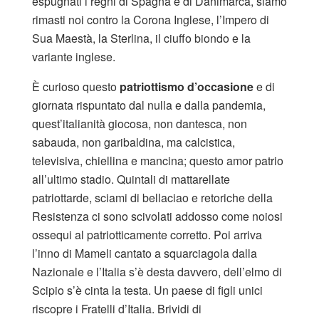
espugnati i regni di Spagna e di Danimarca, siamo
rimasti noi contro la Corona Inglese, l’Impero di
Sua Maestà, la Sterlina, il ciuffo biondo e la
variante inglese.
È curioso questo
patriottismo d’occasione
e di
giornata rispuntato dal nulla e dalla pandemia,
quest’italianità giocosa, non dantesca, non
sabauda, non garibaldina, ma calcistica,
televisiva, chiellina e mancina; questo amor patrio
all’ultimo stadio. Quintali di mattarellate
patriottarde, sciami di bellaciao e retoriche della
Resistenza ci sono scivolati addosso come noiosi
ossequi al patriotticamente corretto. Poi arriva
l’inno di Mameli cantato a squarciagola dalla
Nazionale e l’Italia s’è desta davvero, dell’elmo di
Scipio s’è cinta la testa. Un paese di figli unici
riscopre i Fratelli d’Italia. Brividi di