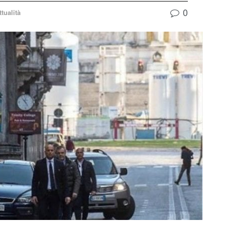
0
ttualità