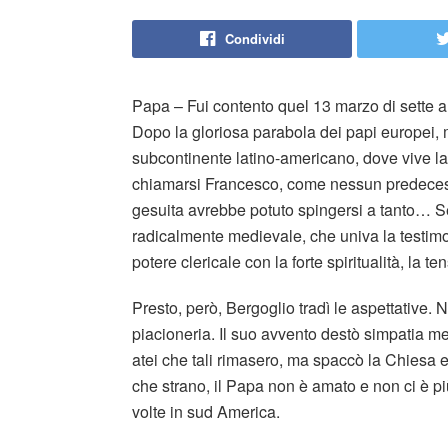
Condividi
Papa – Fui contento quel 13 marzo di sette a
Dopo la gloriosa parabola dei papi europei, 
subcontinente latino-americano, dove vive la 
chiamarsi Francesco, come nessun predeces
gesuita avrebbe potuto spingersi a tanto… S
radicalmente medievale, che univa la testimon
potere clericale con la forte spiritualità, la t
Presto, però, Bergoglio tradì le aspettative. 
piacioneria. Il suo avvento destò simpatia med
atei che tali rimasero, ma spaccò la Chiesa e
che strano, il Papa non è amato e non ci è 
volte in sud America.