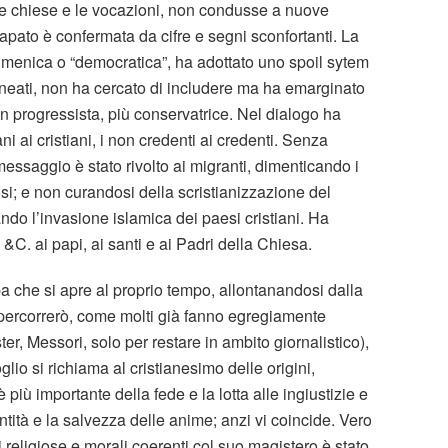
 le chiese e le vocazioni, non condusse a nuove
apato è confermata da cifre e segni sconfortanti. La
cumenica o “democratica”, ha adottato uno spoil sytem
ineati, non ha cercato di includere ma ha emarginato
n progressista, più conservatrice. Nel dialogo ha
tiani ai cristiani, i non credenti ai credenti. Senza
o messaggio è stato rivolto ai migranti, dimenticando i
si; e non curandosi della scristianizzazione del
ndo l’invasione islamica dei paesi cristiani. Ha
 &C. ai papi, ai santi e ai Padri della Chiesa.
a che si apre al proprio tempo, allontanandosi dalla
n percorrerò, come molti già fanno egregiamente
r, Messori, solo per restare in ambito giornalistico),
lio si richiama al cristianesimo delle origini,
 più importante della fede e la lotta alle ingiustizie e
tità e la salvezza delle anime; anzi vi coincide. Vero
i religiose e morali coerenti col suo magistero è stato