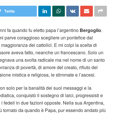
Twitta
nni fa quando fu eletto papa l’argentino
Bergoglio
.
mi parve coraggioso scegliere un pontefice dal
maggioranza dei cattolici. E mi colpì la scelta di
sore aveva fatto, neanche un francescano. Solo un
egnava una svolta radicale ma nel nome di un santo
ianza di povertà, di amore del creato, rifiuto del
ensione mistica e religiosa, le stimmate e l’ascesi.
Non solo per la banalità dei suoi messaggi e la
iatica, conquistò il sostegno di laici, progressisti e
 i fedeli in due fazioni opposte. Nella sua Argentina,
più tornato da quando è Papa, pur essendo andato più