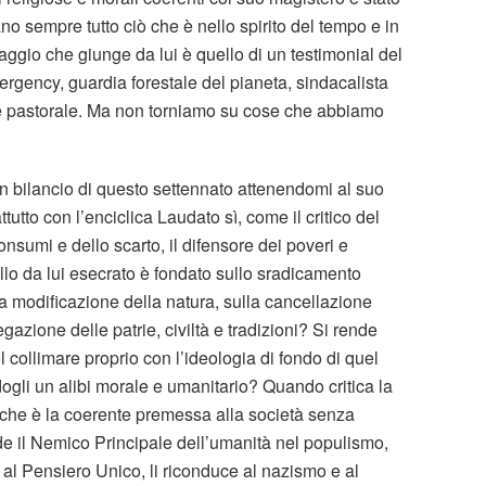
o sempre tutto ciò che è nello spirito del tempo e in
saggio che giunge da lui è quello di un testimonial del
rgency, guardia forestale del pianeta, sindacalista
a e pastorale. Ma non torniamo su cose che abbiamo
un bilancio di questo settennato attenendomi al suo
tto con l’enciclica Laudato sì, come il critico del
onsumi e dello scarto, il difensore dei poveri e
llo da lui esecrato è fondato sullo sradicamento
a modificazione della natura, sulla cancellazione
negazione delle patrie, civiltà e tradizioni? Si rende
 collimare proprio con l’ideologia di fondo di quel
ogli un alibi morale e umanitario? Quando critica la
sa che è la coerente premessa alla società senza
e il Nemico Principale dell’umanità nel populismo,
 al Pensiero Unico, li riconduce al nazismo e al