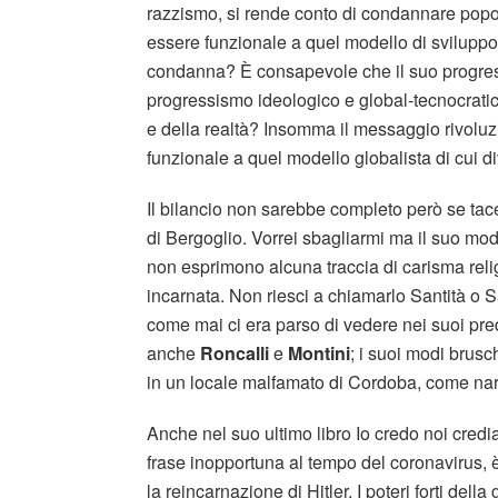
razzismo, si rende conto di condannare popoli
essere funzionale a quel modello di sviluppo 
condanna? È consapevole che il suo progress
progressismo ideologico e global-tecnocratico
e della realtà? Insomma il messaggio rivoluzio
funzionale a quel modello globalista di cui d
Il bilancio non sarebbe completo però se tace
di Bergoglio. Vorrei sbagliarmi ma il suo mod
non esprimono alcuna traccia di carisma religi
incarnata. Non riesci a chiamarlo Santità o S
come mai ci era parso di vedere nei suoi pr
anche
Roncalli
e
Montini
; i suoi modi brusc
in un locale malfamato di Cordoba, come narr
Anche nel suo ultimo libro Io credo noi cred
frase inopportuna al tempo del coronavirus,
la reincarnazione di Hitler. I poteri forti del