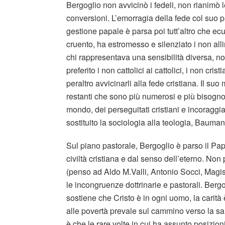
Bergoglio non avvicinò i fedeli, non rianimò
conversioni. L’emorragia della fede col suo p
gestione papale è parsa poi tutt’altro che e
cruento, ha estromesso e silenziato i non all
chi rappresentava una sensibilità diversa, no
preferito i non cattolici ai cattolici, i non cris
peraltro avvicinarli alla fede cristiana. Il su
restanti che sono più numerosi e più bisogno
mondo, dei perseguitati cristiani e incoraggia
sostituito la sociologia alla teologia, Bauman
Sul piano pastorale, Bergoglio è parso il Pap
civiltà cristiana e dal senso dell’eterno. No
(penso ad Aldo M.Valli, Antonio Socci, Magiste
le incongruenze dottrinarie e pastorali. Bergog
sostiene che Cristo è in ogni uomo, la carità è
alle povertà prevale sul cammino verso la san
è che le rare volte in cui ha assunto posizion