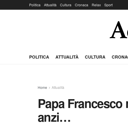
Politica
Attualità
Cultura
Cronaca
Relax
Sport
POLITICA
ATTUALITÀ
CULTURA
CRONA
Home
Attualità
Papa Francesco n
anzi…