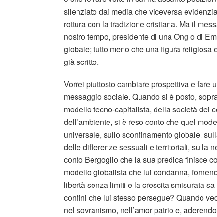
silenziato dai media che viceversa evidenzian
rottura con la tradizione cristiana. Ma il mes
nostro tempo, presidente di una Ong o di Eme
globale; tutto meno che una figura religios
già scritto.
Vorrei piuttosto cambiare prospettiva e fare 
messaggio sociale. Quando si è posto, soprattu
modello tecno-capitalista, della società dei c
dell’ambiente, si è reso conto che quel mode
universale, sullo sconfinamento globale, sull
delle differenze sessuali e territoriali, sulla 
conto Bergoglio che la sua predica finisce col
modello globalista che lui condanna, fornend
libertà senza limiti e la crescita smisurata 
confini che lui stesso persegue? Quando ved
nel sovranismo, nell’amor patrio e, aderendo