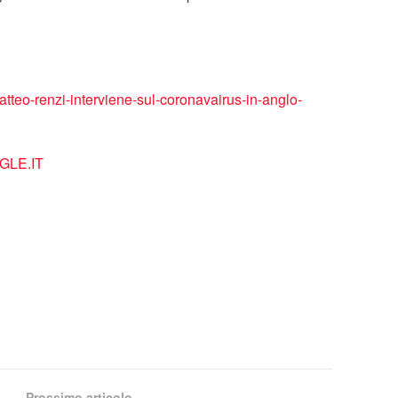
tteo-renzi-interviene-sul-coronavairus-in-anglo-
LE.IT
Prossimo articolo