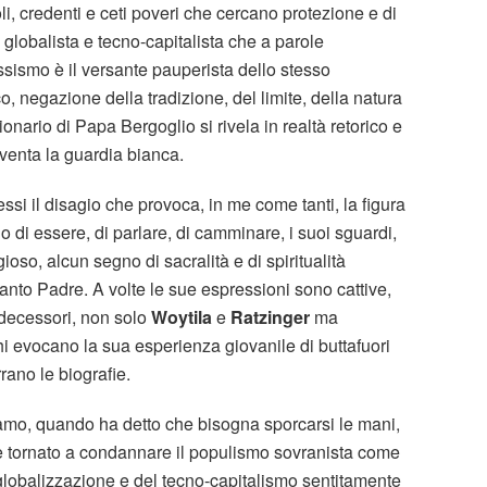
, credenti e ceti poveri che cercano protezione e di
globalista e tecno-capitalista che a parole
ismo è il versante pauperista dello stesso
, negazione della tradizione, del limite, della natura
nario di Papa Bergoglio si rivela in realtà retorico e
iventa la guardia bianca.
ssi il disagio che provoca, in me come tanti, la figura
o di essere, di parlare, di camminare, i suoi sguardi,
oso, alcun segno di sacralità e di spiritualità
anto Padre. A volte le sue espressioni sono cattive,
edecessori, non solo
Woytila
e
Ratzinger
ma
hi evocano la sua esperienza giovanile di buttafuori
ano le biografie.
iamo, quando ha detto che bisogna sporcarsi le mani,
 è tornato a condannare il populismo sovranista come
la globalizzazione e del tecno-capitalismo sentitamente