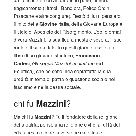
da lui ispirate non andarono in porto, finirono
tragicamente (I fratelli Bandiera, Felice Orsini,
Pisacane e altre congiure). Restò di lui il pensiero,
il mito della
Giovine Italia
, della Giovane Europa e
il titolo di Apostolo del Risorgimento. L’oblio ormai
divora Mazzini, la sua figura mesta e severa, il suo
ruolo e il suo afflato. In questi giorni è uscito un
libro di un giovane studioso,
Francesco
Carlesi
,
Giuseppe Mazzini un italiano
(ed.
Eclettica), che ne sottolinea soprattutto la sua
eredità in tema di patria e questione sociale nel
fascismo e nella destra sociale.
chi fu
Mazzini
?
Ma chi fu
Mazzini
? Fu il fondatore della religione
della patria; pensò una religione civile, al di là del
cristianesimo, oltre la versione cattolica e