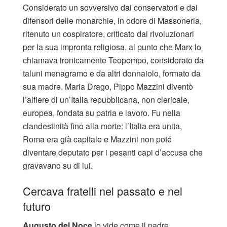
Considerato un sovversivo dai conservatori e dai
difensori delle monarchie, in odore di Massoneria,
ritenuto un cospiratore, criticato dai rivoluzionari
per la sua impronta religiosa, al punto che Marx lo
chiamava ironicamente Teopompo, considerato da
taluni menagramo e da altri donnaiolo, formato da
sua madre, Maria Drago, Pippo Mazzini diventò
l’alfiere di un’Italia repubblicana, non clericale,
europea, fondata su patria e lavoro. Fu nella
clandestinità fino alla morte: l’Italia era unita,
Roma era già capitale e Mazzini non poté
diventare deputato per i pesanti capi d’accusa che
gravavano su di lui.
Cercava fratelli nel passato e nel
futuro
Augusto del Noce
lo vide come il padre