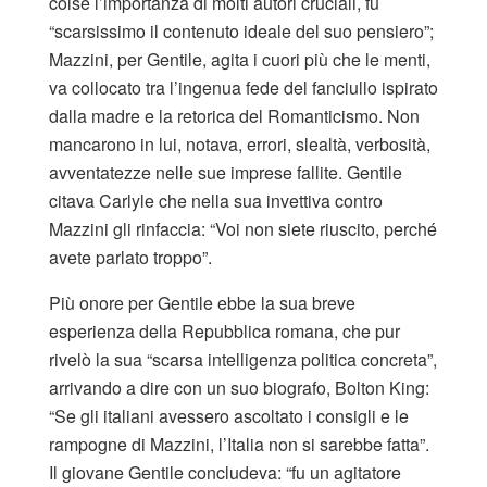
colse l’importanza di molti autori cruciali, fu
“scarsissimo il contenuto ideale del suo pensiero”;
Mazzini, per Gentile, agita i cuori più che le menti,
va collocato tra l’ingenua fede del fanciullo ispirato
dalla madre e la retorica del Romanticismo. Non
mancarono in lui, notava, errori, slealtà, verbosità,
avventatezze nelle sue imprese fallite. Gentile
citava Carlyle che nella sua invettiva contro
Mazzini gli rinfaccia: “Voi non siete riuscito, perché
avete parlato troppo”.
Più onore per Gentile ebbe la sua breve
esperienza della Repubblica romana, che pur
rivelò la sua “scarsa intelligenza politica concreta”,
arrivando a dire con un suo biografo, Bolton King:
“Se gli italiani avessero ascoltato i consigli e le
rampogne di Mazzini, l’Italia non si sarebbe fatta”.
Il giovane Gentile concludeva: “fu un agitatore