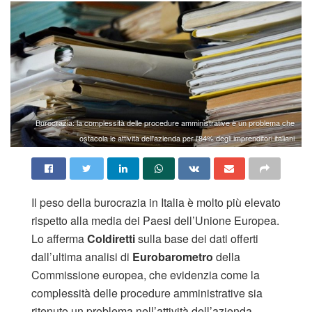
Burocrazia: la complessità delle procedure amministrative è un problema che
ostacola le attività dell'azienda per l'84% degli imprenditori italiani
Il peso della burocrazia in Italia è molto più elevato
rispetto alla media dei Paesi dell’Unione Europea.
Lo afferma
Coldiretti
sulla base dei dati offerti
dall’ultima analisi di
Eurobarometro
della
Commissione europea, che evidenzia come la
complessità delle procedure amministrative sia
ritenuto un problema nell’attività dell’azienda