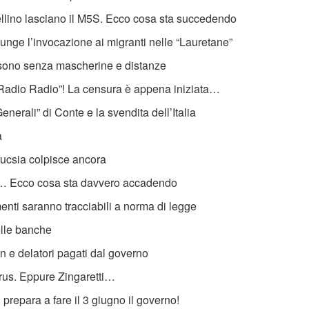
llino lasciano il M5S. Ecco cosa sta succedendo
nge l’invocazione ai migranti nelle “Lauretane”
i sono senza mascherine e distanze
“Radio Radio”! La censura è appena iniziata…
enerali” di Conte e la svendita dell’Italia
a
ofucsia colpisce ancora
S… Ecco cosa sta davvero accadendo
menti saranno tracciabili a norma di legge
elle banche
 e delatori pagati dal governo
virus. Eppure Zingaretti…
si prepara a fare il 3 giugno il governo!