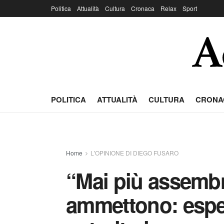
Politica
Attualità
Cultura
Cronaca
Relax
Sport
POLITICA
ATTUALITÀ
CULTURA
CRONA
Home
L'OPINIONE DI DIEGO FUSARO
“Mai più assembr
ammettono: espe