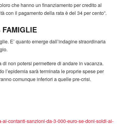
 coloro che hanno un finanziamento per credito al
ltà con il pagamento della rata è del 34 per cento”.
 FAMIGLIE
glie. E’ quanto emerge dall’indagine straordinaria
gio.
a di non potersi permettere di andare in vacanza.
do l’epidemia sarà terminata le proprie spese per
aranno comunque inferiori a quelle pre-crisi.
ta-ai-contanti-sanzioni-da-3-000-euro-se-doni-soldi-ai-