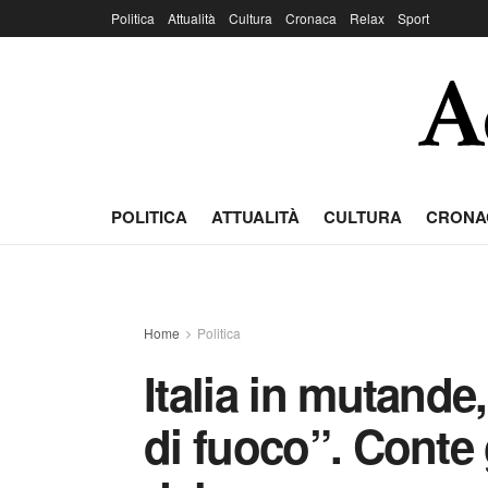
Politica
Attualità
Cultura
Cronaca
Relax
Sport
POLITICA
ATTUALITÀ
CULTURA
CRONA
Home
Politica
Italia in mutande
di fuoco”. Conte 