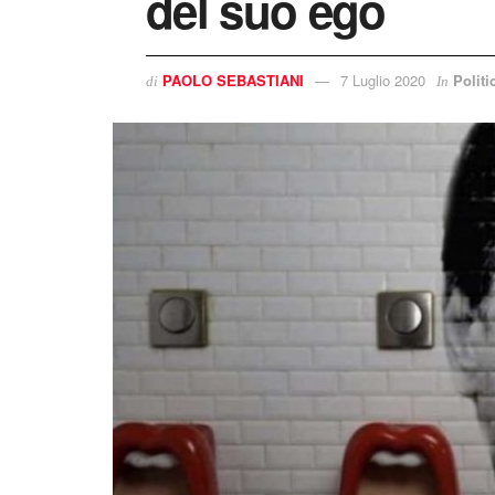
del suo ego
PAOLO SEBASTIANI
7 Luglio 2020
Politi
di
In