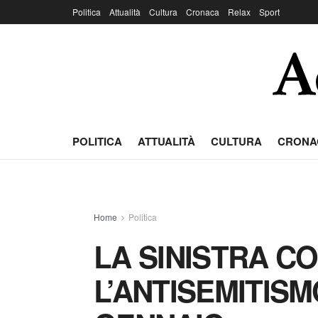
Politica
Attualità
Cultura
Cronaca
Relax
Sport
POLITICA
ATTUALITÀ
CULTURA
CRONA
Home
Politica
LA SINISTRA C
L’ANTISEMITISM