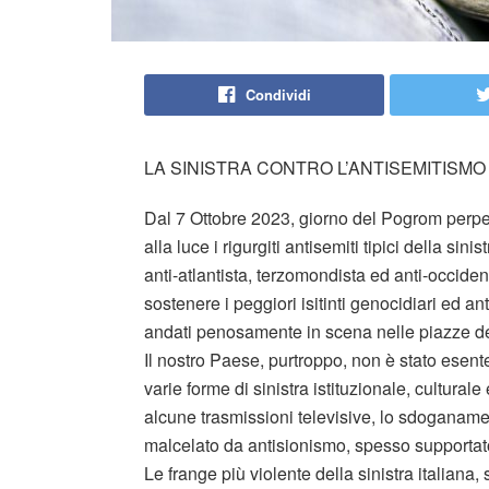
Condividi
LA SINISTRA CONTRO L’ANTISEMITISMO 
Dal 7 Ottobre 2023, giorno del Pogrom perpetr
alla luce i rigurgiti antisemiti tipici della s
anti-atlantista, terzomondista ed anti-occiden
sostenere i peggiori isitinti genocidiari ed anti
andati penosamente in scena nelle piazze dell
Il nostro Paese, purtroppo, non è stato esent
varie forme di sinistra istituzionale, culturale
alcune trasmissioni televisive, lo sdoganamen
malcelato da antisionismo, spesso supportat
Le frange più violente della sinistra italiana,