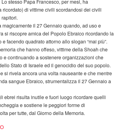
 Lo stesso Papa Francesco, per mesi, ha
ricordato) di vittime civili scordandosi dei civili
rapitori.
ia magicamente il 27 Gennaio quando, ad uso e
ra si riscopre amica del Popolo Ebraico ricordando la
 e facendo quadrato attorno allo slogan “mai più”.
emoria che hanno offeso, vittime della Shoah che
o e continuando a sostenere organizzazioni che
llo Stato di Israele ed il genocidio del suo popolo.
che si rivela ancora una volta nauseante e che mentre
nda sangue Ebraico, strumentalizza il 27 Gennaio a
li ebrei risulta inutile e fuori luogo ricordare quelli
iancheggia e sostiene le peggiori forme di
lta per tutte, dal Giorno della Memoria.
TO