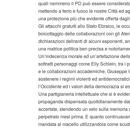
quali nemmeno il PD può essere considerato 
mettendo a ferro e fuoco le nostre Città ed a
una protezione più che evidente offerta dagli
Gli attacchi gratuiti allo Stato Ebraico, le o
boicottaggio delle collaborazioni con gli Ate
dichiarazioni deliranti di alcuni esponenti, 
una matrice politica ben precisa e notoriamen
Un’indecenza morale ed un’artefazione della 
sottratti personaggi come Elly Schlein, tra i 
e le collaborazioni accademiche, Giuseppe C
sostenere i regimi violenti ed antidemocrati
l’Occidente ed i valori della democrazia si e
Una partigianeria intellettuale che si è evid
propaganda dispensata quotidianamente dai ter
accertate, stendendo un velo sulla memoria di
perpetrato mesi prima. E quanto continuavano
mandata al macello utilizzandola come scudo um