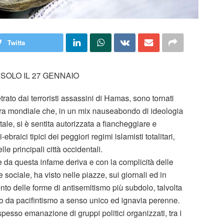
Twitta
SOLO IL 27 GENNAIO
ato dai terroristi assassini di Hamas, sono tornati
inistra mondiale che, in un mix nauseabondo di ideologia
tale, si è sentita autorizzata a fiancheggiare e
-ebraici tipici dei peggiori regimi islamisti totalitari,
e principali città occidentali.
e da questa infame deriva e con la complicità delle
 e sociale, ha visto nelle piazze, sui giornali ed in
to delle forme di antisemitismo più subdolo, talvolta
o da pacifintismo a senso unico ed ignavia perenne.
 spesso emanazione di gruppi politici organizzati, tra i