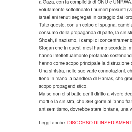
a Gaza, con la complicità di ONU e UNRWA.
volutamente sottolineato i numeri presunti (va 
israeliani tenuti segregati in ostaggio dai loro 
Tutto questo, con un colpo di spugna, camb
consumo della propaganda di parte, la sinist
Shoah, il nazismo, i campi di concentramento
Slogan che in questi mesi hanno scordato, m
hanno intellettualmente profanato sostenend
hanno come scopo principale la distruzione de
Una sinistra, nelle sue varie connotazioni, 
tiene in mano la bandiera di Hamas, che gro
scopo propagandistico.
Ma se non ci si batte per il diritto a vivere deg
morti e la sinistra, che 364 giorni all’anno f
antisemitismo, dovrebbe stare lontana, una vo
Leggi anche:
DISCORSO DI INSEDIAMEN