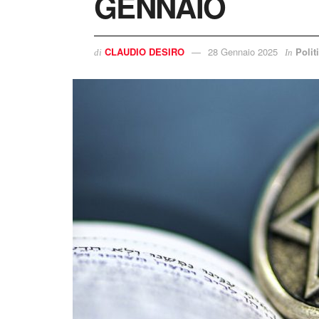
GENNAIO
CLAUDIO DESIRO
28 Gennaio 2025
Polit
di
In