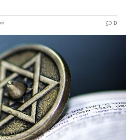
0
ica