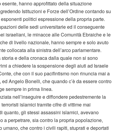
esente, hanno approfittato della situazione
ggredendo Istituzioni e Forze dell’Ordine contando su
 esponenti politici espressione della propria parte.
ccupazioni delle sedi universitarie ed il conseguente
nei israeliani, le minacce alle Comunità Ebraiche e le
anche di livello nazionale, hanno sempre e solo avuto
te collocata alla sinistra dell’arco parlamentare.
storia e della cronaca dalla quale non si sono
primi a chiedere la sospensione degli aiuti ad Israele
onte, che con il suo pacifintismo non rinuncia mai a
ci, ed Angelo Bonelli, che quando c’è da essere contro
rge sempre in prima linea.
enziata nell’inseguire e diffondere pedestremente la
roristi islamici tramite cifre di vittime mai
 quanto, gli stessi assassini islamici, avevano
 a perpetrare, sia contro la propria popolazione,
ano, che contro i civili rapiti, stuprati e deportati