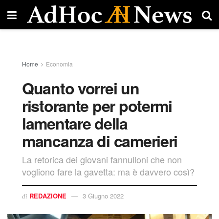
Home
Economia
Quanto vorrei un
ristorante per potermi
lamentare della
mancanza di camerieri
La retorica dei giovani fannulloni che non
vogliono fare la gavetta: ma è davvero così?
REDAZIONE
3 Giugno 2022
di