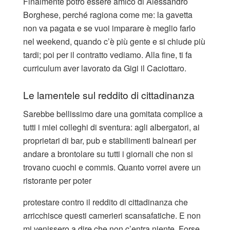
Finalmente potrò essere amico di Alessandro
Borghese, perché ragiona come me: la gavetta
non va pagata e se vuoi imparare è meglio farlo
nel weekend, quando c’è più gente e si chiude più
tardi; poi per il contratto vediamo. Alla fine, ti fa
curriculum aver lavorato da Gigi il Caciottaro.
Le lamentele sul reddito di cittadinanza
Sarebbe bellissimo dare una gomitata complice a
tutti i miei colleghi di sventura: agli albergatori, ai
proprietari di bar, pub e stabilimenti balneari per
andare a brontolare su tutti i giornali che non si
trovano cuochi e commis. Quanto vorrei avere un
ristorante per poter
protestare contro il reddito di cittadinanza che
arricchisce questi camerieri scansafatiche. E non
mi venissero a dire che non c’entra niente. Forse