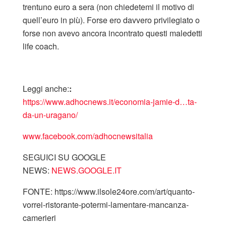
trentuno euro a sera (non chiedetemi il motivo di
quell’euro in più). Forse ero davvero privilegiato o
forse non avevo ancora incontrato questi maledetti
life coach.
Leggi anche:
:
https://www.adhocnews.it/
economia-jamie-d…ta-
da-un-uragano
/
www.facebook.com/adhocnewsitalia
SEGUICI SU GOOGLE
NEWS:
NEWS.GOOGLE.IT
FONTE: https://www.ilsole24ore.com/art/quanto-
vorrei-ristorante-potermi-lamentare-mancanza-
camerieri