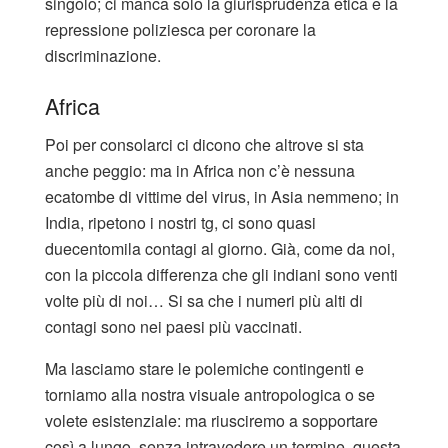
singolo; ci manca solo la giurisprudenza etica e la
repressione poliziesca per coronare la
discriminazione.
Africa
Poi per consolarci ci dicono che altrove si sta
anche peggio: ma in Africa non c’è nessuna
ecatombe di vittime del virus, in Asia nemmeno; in
India, ripetono i nostri tg, ci sono quasi
duecentomila contagi al giorno. Già, come da noi,
con la piccola differenza che gli indiani sono venti
volte più di noi… Si sa che i numeri più alti di
contagi sono nei paesi più vaccinati.
Ma lasciamo stare le polemiche contingenti e
torniamo alla nostra visuale antropologica o se
volete esistenziale: ma riusciremo a sopportare
così a lungo, senza intravedere un termine, questa