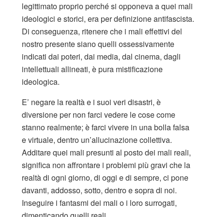
legittimato proprio perché si opponeva a quei mali
ideologici e storici, era per definizione antifascista.
Di conseguenza, ritenere che i mali effettivi del
nostro presente siano quelli ossessivamente
indicati dai poteri, dai media, dal cinema, dagli
intellettuali allineati, è pura mistificazione
ideologica.
E’ negare la realtà e i suoi veri disastri, è
diversione per non farci vedere le cose come
stanno realmente; è farci vivere in una bolla falsa
e virtuale, dentro un’allucinazione collettiva.
Additare quei mali presunti al posto dei mali reali,
significa non affrontare i problemi più gravi che la
realtà di ogni giorno, di oggi e di sempre, ci pone
davanti, addosso, sotto, dentro e sopra di noi.
Inseguire i fantasmi dei mali o i loro surrogati,
dimenticando quelli reali.