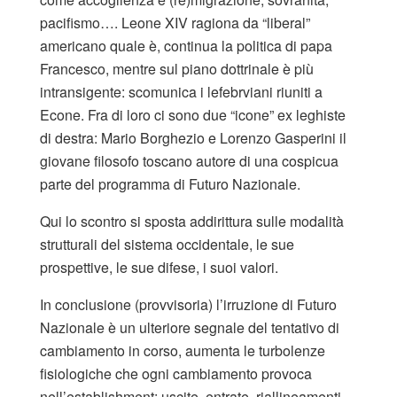
pacifismo…. Leone XIV ragiona da “liberal”
americano quale è, continua la politica di papa
Francesco, mentre sul piano dottrinale è più
intransigente: scomunica i lefebrviani riuniti a
Econe. Fra di loro ci sono due “icone” ex leghiste
di destra: Mario Borghezio e Lorenzo Gasperini il
giovane filosofo toscano autore di una cospicua
parte del programma di Futuro Nazionale.
Qui lo scontro si sposta addirittura sulle modalità
strutturali del sistema occidentale, le sue
prospettive, le sue difese, i suoi valori.
In conclusione (provvisoria) l’irruzione di Futuro
Nazionale è un ulteriore segnale del tentativo di
cambiamento in corso, aumenta le turbolenze
fisiologiche che ogni cambiamento provoca
nell’establishment: uscite, entrate, riallineamenti,