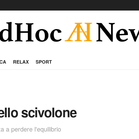
CA
RELAX
SPORT
dello scivolone
a a perdere l'equilibrio