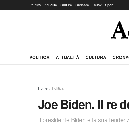
Politica
Attualità
Cultura
Cronaca
Relax
Sport
POLITICA
ATTUALITÀ
CULTURA
CRONA
Home
Politica
Joe Biden. Il re 
Il presidente Biden e la sua tendenz