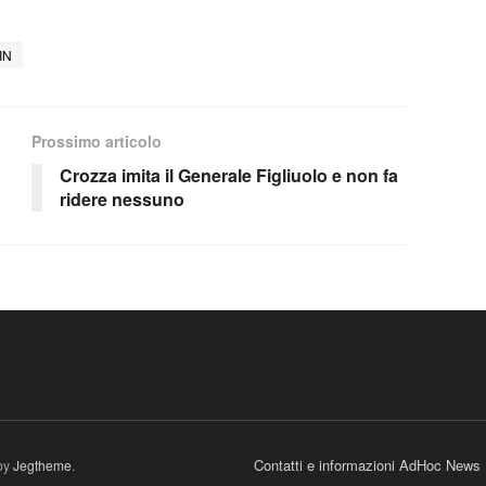
IN
Prossimo articolo
Crozza imita il Generale Figliuolo e non fa
ridere nessuno
Contatti e informazioni AdHoc News
by
Jegtheme
.