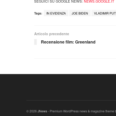
SEGUICI SU GOOGLE NEWS:
NEWS.GOOGLE.IT
Tags:
IN EVIDENZA
JOE BIDEN
VLADIMIR PUT
Articolo precedente
Recensione film: Greenland
© 2026
JNews
- Premium WordPress news & magazine theme 