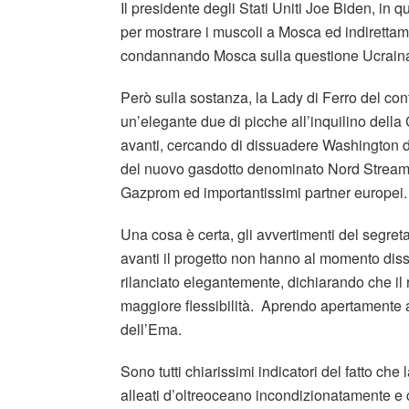
Il presidente degli Stati Uniti Joe Biden, in q
per mostrare i muscoli a Mosca ed indirettam
condannando Mosca sulla questione Ucraina e 
Però sulla sostanza, la Lady di Ferro del con
un’elegante due di picche all’inquilino dell
avanti, cercando di dissuadere Washington da
del nuovo gasdotto denominato Nord Stream-
Gazprom ed importantissimi partner europei.
Una cosa è certa, gli avvertimenti del segre
avanti il progetto non hanno al momento diss
rilanciato elegantemente, dichiarando che il 
maggiore flessibilità. Aprendo apertamente a
dell’Ema.
Sono tutti chiarissimi indicatori del fatto ch
alleati d’oltreoceano incondizionatamente e c