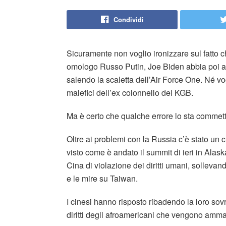
Condividi
Sicuramente non voglio ironizzare sul fatto 
omologo Russo Putin, Joe Biden abbia poi a
salendo la scaletta dell’Air Force One. Né vogl
malefici dell’ex colonnello del KGB.
Ma è certo che qualche errore lo sta commet
Oltre ai problemi con la Russia c’è stato un
visto come è andato il summit di ieri in Ala
Cina di violazione dei diritti umani, sollevan
e le mire su Taiwan.
I cinesi hanno risposto ribadendo la loro sovr
diritti degli afroamericani che vengono ammaz