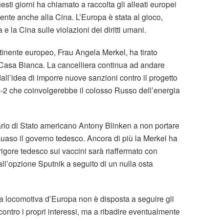
uesti giorni ha chiamato a raccolta gli alleati europei
ente anche alla Cina. L’Europa è stata al gioco,
la Cina sulle violazioni dei diritti umani.
tinente europeo, Frau Angela Merkel, ha tirato
a Casa Bianca. La cancelliera continua ad andare
ll’idea di imporre nuove sanzioni contro il progetto
2 che coinvolgerebbe il colosso Russo dell’energia
tario di Stato americano Antony Blinken a non portare
uaso il governo tedesco. Ancora di più la Merkel ha
rigore tedesco sui vaccini sarà riaffermato con
ll’opzione Sputnik a seguito di un nulla osta
e la locomotiva d’Europa non è disposta a seguire gli
ontro i propri interessi, ma a ribadire eventualmente