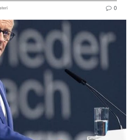
0
steri