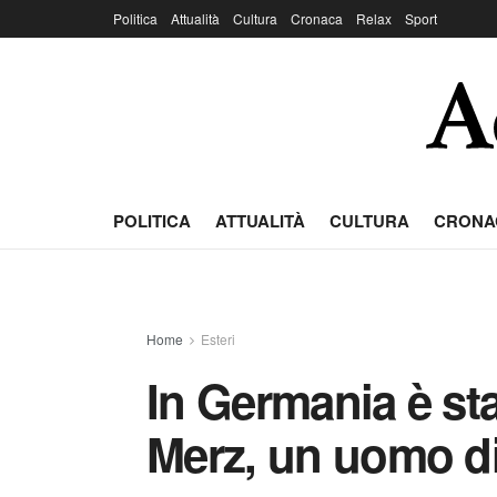
Politica
Attualità
Cultura
Cronaca
Relax
Sport
POLITICA
ATTUALITÀ
CULTURA
CRONA
Home
Esteri
In Germania è sta
Merz, un uomo d