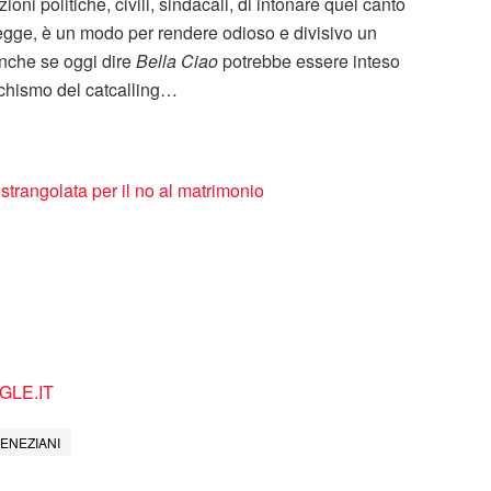
oni politiche, civili, sindacali, di intonare quel canto
r legge, è un modo per rendere odioso e divisivo un
nche se oggi dire
Bella Ciao
potrebbe essere inteso
chismo del catcalling…
rangolata per il no al matrimonio
LE.IT
ENEZIANI