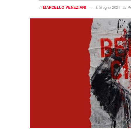
MARCELLO VENEZIANI
8 Giugno 2021
Po
di
In