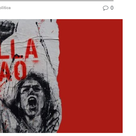
0
litica