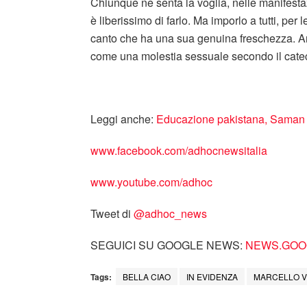
Chiunque ne senta la voglia, nelle manifestazi
è liberissimo di farlo. Ma imporlo a tutti, pe
canto che ha una sua genuina freschezza. A
come una molestia sessuale secondo il cate
Leggi anche:
Educazione pakistana, Saman st
www.facebook.com/adhocnewsitalia
www.youtube.com/adhoc
Tweet di
‎@adhoc_news
SEGUICI SU GOOGLE NEWS:
NEWS.GOOG
Tags:
BELLA CIAO
IN EVIDENZA
MARCELLO V