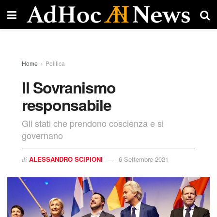
Home
Politica
Il Sovranismo
responsabile
Gli stati che prendono coscienza e si
governano
ALESSANDRO SCIPIONI
6 Settembre 2021
di