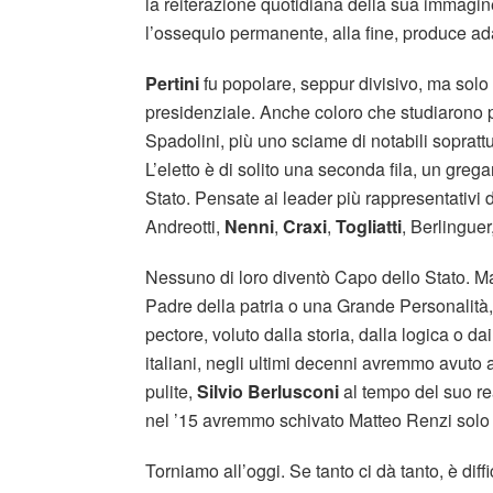
la reiterazione quotidiana della sua immagin
l’ossequio permanente, alla fine, produce a
Pertini
fu popolare, seppur divisivo, ma solo
presidenziale. Anche coloro che studiarono pe
Spadolini, più uno sciame di notabili sopratt
L’eletto è di solito una seconda fila, un greg
Stato. Pensate ai leader più rappresentativi 
Andreotti,
Nenni
,
Craxi
,
Togliatti
, Berlinguer
Nessuno di loro diventò Capo dello Stato. M
Padre della patria o una Grande Personalità,
pectore, voluto dalla storia, dalla logica o dai
italiani, negli ultimi decenni avremmo avuto 
pulite,
Silvio Berlusconi
al tempo del suo r
nel ’15 avremmo schivato Matteo Renzi solo p
Torniamo all’oggi. Se tanto ci dà tanto, è diff