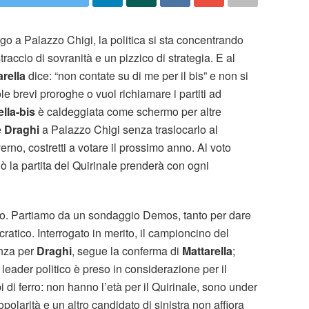
go a Palazzo Chigi, la politica si sta concentrando
raccio di sovranità e un pizzico di strategia. E al
arella
dice: “non contate su di me per il bis” e non si
e brevi proroghe o vuol richiamare i partiti ad
ella-bis
è caldeggiata come schermo per altre
e
Draghi
a Palazzo Chigi senza traslocarlo al
erno, costretti a votare il prossimo anno. Al voto
iò la partita del Quirinale prenderà con ogni
rto. Partiamo da un sondaggio Demos, tanto per dare
atico. Interrogato in merito, il campioncino del
enza per
Draghi
, segue la conferma di
Mattarella
;
leader politico è preso in considerazione per il
 di ferro: non hanno l’età per il Quirinale, sono under
opolarità e un altro candidato di sinistra non affiora