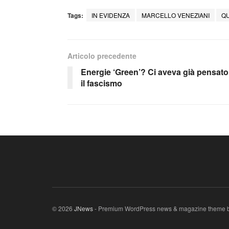
Tags:
IN EVIDENZA
MARCELLO VENEZIANI
QU
Articolo precedente
Energie ‘Green’? Ci aveva già pensato
il fascismo
© 2026
JNews
- Premium WordPress news & magazine theme 