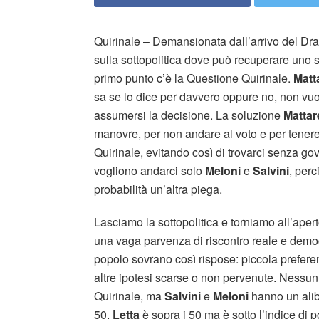
Quirinale – Demansionata dall’arrivo del Dra
sulla sottopolitica dove può recuperare uno st
primo punto c’è la Questione Quirinale.
Matt
sa se lo dice per davvero oppure no, non vuol
assumersi la decisione. La soluzione
Mattar
manovre, per non andare al voto e per tener
Quirinale, evitando così di trovarci senza gov
vogliono andarci solo
Meloni
e
Salvini
, perc
probabilità un’altra piega.
Lasciamo la sottopolitica e torniamo all’ape
una vaga parvenza di riscontro reale e democr
popolo sovrano così rispose: piccola prefer
altre ipotesi scarse o non pervenute. Nessun 
Quirinale, ma
Salvini
e
Meloni
hanno un alibi
50.
Letta
è sopra i 50 ma è sotto l’indice di p