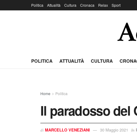
Politica
Attualità
Cultura
Cronaca
Relax
Sport
POLITICA
ATTUALITÀ
CULTURA
CRONA
Home
Politica
Il paradosso del 
MARCELLO VENEZIANI
30 Maggio 2021
di
In