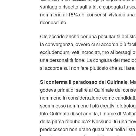
vantaggio rispetto agli altri, e capeggia la s
nemmeno al 15% dei consensi; viviamo una r
riconosciuto.
Ciò accade anche per una peculiarità del sist
la convergenza, ovvero ci si accorda più fac
excludendum, veti incrociati, tiro al bersaglio
una personalità forte. La congiura dei medio
si accorda sul non fare piuttosto che sul fare.
Si conferma il paradosso del Quirinale
. Ma
godeva prima di salire al Quirinale del conse
nemmeno in considerazione come candidati, i
scommesso nemmeno i più creativi dietrologi
toto-Quirinale di sei anni fa, il nome di Matt
della prima repubblica? Nessuno, fu una trov
predecessori non erano quasi mai nella lista d