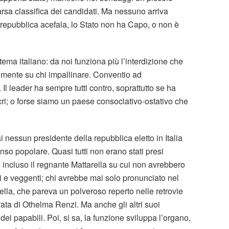
carsa classifica dei candidati. Ma nessuno arriva
epubblica acefala, lo Stato non ha Capo, o non è
ema italiano: da noi funziona più l’interdizione che
ilmente su chi impallinare. Conventio ad
. Il leader ha sempre tutti contro, soprattutto se ha
cri; o forse siamo un paese consociativo-ostativo che
i nessun presidente della repubblica eletto in Italia
nso popolare. Quasi tutti non erano stati presi
ncluso il regnante Mattarella su cui non avrebbero
 e veggenti; chi avrebbe mai solo pronunciato nel
arella, che pareva un polveroso reperto nelle retrovie
ata di Othelma Renzi. Ma anche gli altri suoi
ei papabili. Poi, si sa, la funzione sviluppa l’organo,