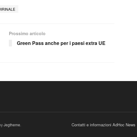
IRINALE
Prossimo articolo
Green Pass anche per i paesi extra UE
Contatti e informazioni AdHoc News
by
Jegtheme
.