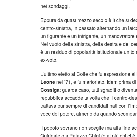
nei sondaggi.
Eppure da quasi mezzo secolo è lì che si deci
centro-sinistra, in passato alternando un lai
un figurante e un intrigante, un manovratore
Nel vuoto della sinistra, della destra e del
è un residuo di popolarità istituzionale unito 
ex-voto.
L’ultimo eletto al Colle che fu espressione all
Leone
nel ’71, e fu martoriato. Idem prima di
Cossiga
; guarda caso, tutti sgraditi o divent
repubblica accadde talvolta che il centro-des
trattava pur sempre di candidati nati con l’imp
voce del potere, almeno da quando scomparve 
Il popolo sovrano non sceglie ma alla fine acc
Quirinale o a Palazzo Chigi (o al più chi ci