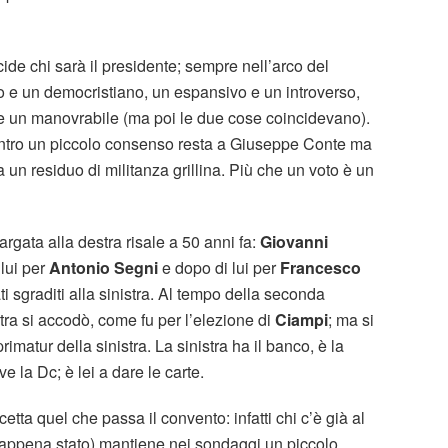
de chi sarà il presidente; sempre nell’arco del
co e un democristiano, un espansivo e un introverso,
 e un manovrabile (ma poi le due cose coincidevano).
 centro un piccolo consenso resta a Giuseppe Conte ma
a un residuo di militanza grillina. Più che un voto è un
argata alla destra risale a 50 anni fa:
Giovanni
 lui per
Antonio Segni
e dopo di lui per
Francesco
ati sgraditi alla sinistra. Al tempo della seconda
tra si accodò, come fu per l’elezione di
Ciampi
; ma si
rimatur della sinistra. La sinistra ha il banco, è la
la Dc; è lei a dare le carte.
etta quel che passa il convento: infatti chi c’è già al
 è appena stato) mantiene nei sondaggi un piccolo