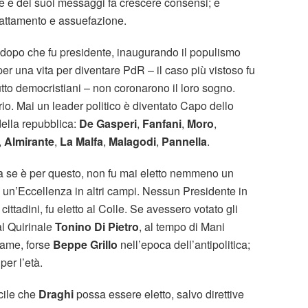
e e dei suoi messaggi fa crescere consensi; e
dattamento e assuefazione.
 dopo che fu presidente, inaugurando il populismo
r una vita per diventare PdR – il caso più vistoso fu
utto democristiani – non coronarono il loro sogno.
ario. Mai un leader politico è diventato Capo dello
della repubblica:
De Gasperi
,
Fanfani
,
Moro
,
,
Almirante
,
La Malfa
,
Malagodi
,
Pannella
.
a se è per questo, non fu mai eletto nemmeno un
 un’Eccellenza in altri campi. Nessun Presidente in
 cittadini, fu eletto al Colle. Se avessero votato gli
al Quirinale
Tonino Di Pietro
, al tempo di Mani
eame, forse
Beppe Grillo
nell’epoca dell’antipolitica;
er l’età.
icile che
Draghi
possa essere eletto, salvo direttive