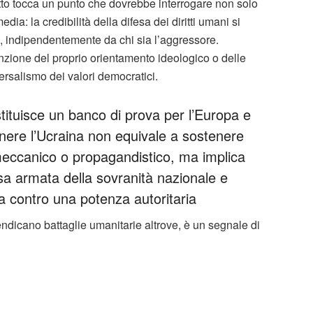
itto tocca un punto che dovrebbe interrogare non solo
media: la credibilità della difesa dei diritti umani si
, indipendentemente da chi sia l’aggressore.
 funzione del proprio orientamento ideologico o delle
ersalismo dei valori democratici.
tituisce un banco di prova per l’Europa e
enere l’Ucraina non equivale a sostenere
meccanico o propagandistico, ma implica
sa armata della sovranità nazionale e
a contro una potenza autoritaria
rivendicano battaglie umanitarie altrove, è un segnale di