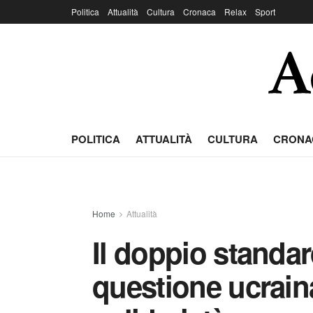
Politica
Attualità
Cultura
Cronaca
Relax
Sport
POLITICA
ATTUALITÀ
CULTURA
CRONA
Home
Attualità
Il doppio standard
questione ucraina 