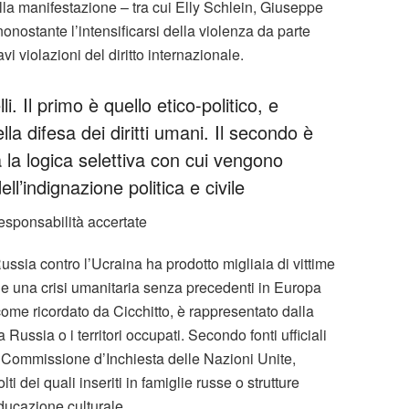
alla manifestazione – tra cui Elly Schlein, Giuseppe
onostante l’intensificarsi della violenza da parte
i violazioni del diritto internazionale.
. Il primo è quello etico-politico, e
ella difesa dei diritti umani. Il secondo è
 la logica selettiva con cui vengono
ll’indignazione politica e civile
esponsabilità accertate
ussia contro l’Ucraina ha prodotto migliaia di vittime
ari, e una crisi umanitaria senza precedenti in Europa
come ricordato da Cicchitto, è rappresentato dalla
 Russia o i territori occupati. Secondo fonti ufficiali
 Commissione d’Inchiesta delle Nazioni Unite,
i dei quali inseriti in famiglie russe o strutture
ieducazione culturale.