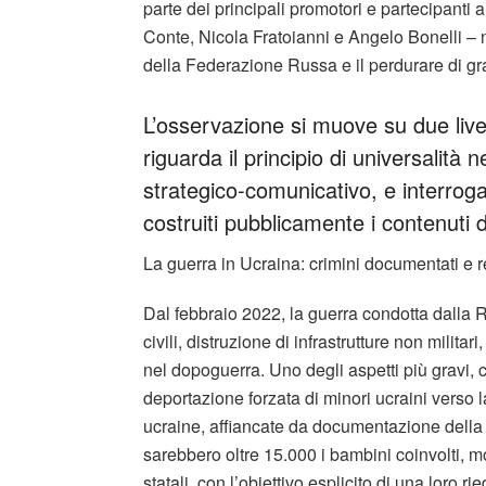
parte dei principali promotori e partecipanti 
Conte, Nicola Fratoianni e Angelo Bonelli – n
della Federazione Russa e il perdurare di grav
L’osservazione si muove su due livelli
riguarda il principio di universalità n
strategico-comunicativo, e interroga
costruiti pubblicamente i contenuti de
La guerra in Ucraina: crimini documentati e r
Dal febbraio 2022, la guerra condotta dalla R
civili, distruzione di infrastrutture non milit
nel dopoguerra. Uno degli aspetti più gravi, 
deportazione forzata di minori ucraini verso la
ucraine, affiancate da documentazione della
sarebbero oltre 15.000 i bambini coinvolti, molt
statali, con l’obiettivo esplicito di una loro r