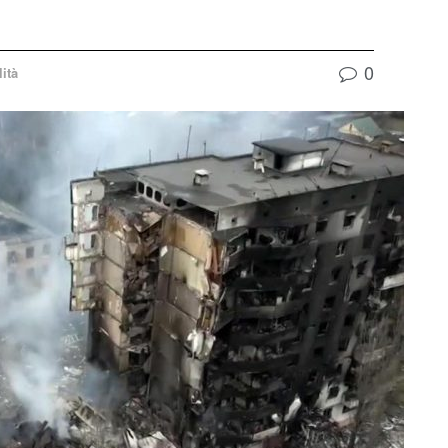
0
lità