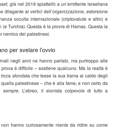
usef, già nel 2019 spiattellò a un’emittente israeliana
e dilagante ai vertici dell’organizzazione, estorsione
finanza occulta internazionale (criptovalute e altro) e
an (e Turchia). Questa è la piovra di Hamas. Questa la
or nemico dei palestinesi.
ano per svelare l’ovvio
nali negli anni ne hanno parlato, ma purtroppo alle
 prova è difficile – sostiene qualcuno. Ma la realtà è
 ricca sfondata che tesse la sua trama al caldo degli
– quella palestinese – che è alla fame, e non certo da
 sempre. L’ebreo, il sionista colpevole di tutto a
le non hanno curiosamente niente da ridire su come