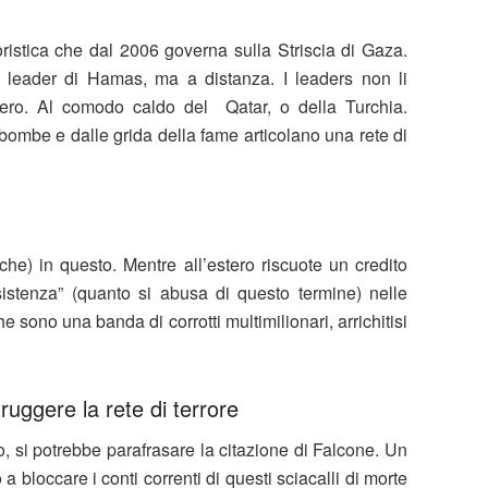
oristica che dal 2006 governa sulla Striscia di Gaza.
i leader di Hamas, ma a distanza. I leaders non li
stero. Al comodo caldo del Qatar, o della Turchia.
bombe e dalle grida della fame articolano una rete di
nche) in questo. Mentre all’estero riscuote un credito
istenza” (quanto si abusa di questo termine) nelle
che sono una banda di corrotti multimilionari, arrichitisi
truggere la rete di terrore
ro, si potrebbe parafrasare la citazione di Falcone. Un
 bloccare i conti correnti di questi sciacalli di morte