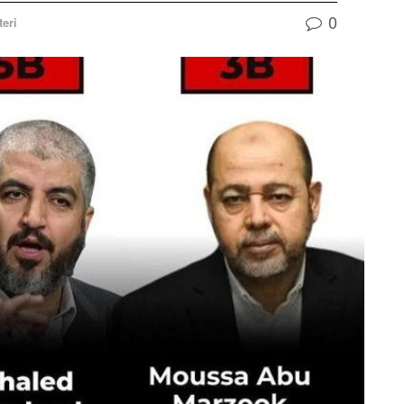
0
teri