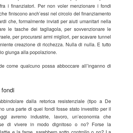
i fra i finanziatori. Per non voler menzionare i fondi
 che finiscono anch’essi nel circolo del finanziamento
ardi che, formalmente inviati per aiuti umanitari nella
sare le tasche dei tagliagola, per sovvenzionare le
sraele, per procurarsi armi migliori, per scavare tunnel
 niente creazione di ricchezza. Nulla di nulla. E tutto
o giunga alla popolazione.
iede come qualcuno possa abboccare all’inganno di
 fondi
indolare dalla retorica resistenziale (tipo a De
o una parte di quei fondi fosse stato investito per il
oggi avremo industrie, lavoro, un’economia che
nese di vivere in modo dignitoso o no? Forse la
alattie e la fame, sarebbero sotto controllo o no? La