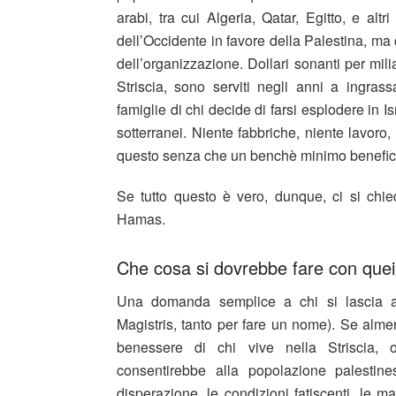
arabi, tra cui Algeria, Qatar, Egitto, e altr
dell’Occidente in favore della Palestina, ma
dell’organizzazione. Dollari sonanti per mili
Striscia, sono serviti negli anni a ingras
famiglie di chi decide di farsi esplodere in I
sotterranei. Niente fabbriche, niente lavoro,
questo senza che un benchè minimo benefici
Se tutto questo è vero, dunque, ci si ch
Hamas.
Che cosa si dovrebbe fare con quei
Una domanda semplice a chi si lascia abb
Magistris, tanto per fare un nome). Se almen
benessere di chi vive nella Striscia, 
consentirebbe alla popolazione palesti
disperazione, le condizioni fatiscenti, le m