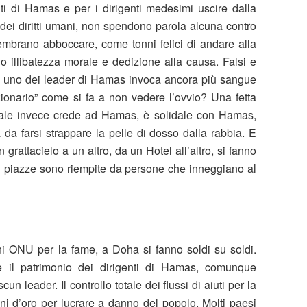
genti di Hamas e per i dirigenti medesimi uscire dalla
 dei diritti umani, non spendono parola alcuna contro
mbrano abboccare, come tonni felici di andare alla
o illibatezza morale e dedizione alla causa. Falsi e
o uno dei leader di Hamas invoca ancora più sangue
luzionario” come si fa a non vedere l’ovvio? Una fetta
ntale invece crede ad Hamas, è solidale con Hamas,
a farsi strappare la pelle di dosso dalla rabbia. E
grattacielo a un altro, da un Hotel all’altro, si fanno
i piazze sono riempite da persone che inneggiano al
ni ONU per la fame, a Doha si fanno soldi su soldi.
re il patrimonio dei dirigenti di Hamas, comunque
cun leader. Il controllo totale dei flussi di aiuti per la
oni d’oro per lucrare a danno del popolo. Molti paesi