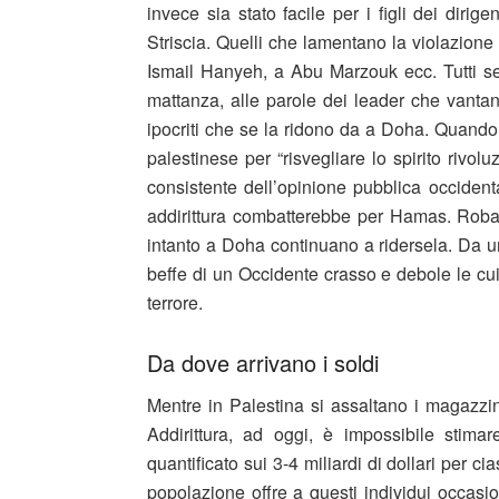
invece sia stato facile per i figli dei diri
Striscia. Quelli che lamentano la violazione
Ismail Hanyeh, a Abu Marzouk ecc. Tutti se
mattanza, alle parole dei leader che vantan
ipocriti che se la ridono da a Doha. Quand
palestinese per “risvegliare lo spirito rivo
consistente dell’opinione pubblica occide
addirittura combatterebbe per Hamas. Roba d
intanto a Doha continuano a ridersela. Da un 
beffe di un Occidente crasso e debole le cu
terrore.
Da dove arrivano i soldi
Mentre in Palestina si assaltano i magazzi
Addirittura, ad oggi, è impossibile stima
quantificato sui 3-4 miliardi di dollari per cias
popolazione offre a questi individui occasi