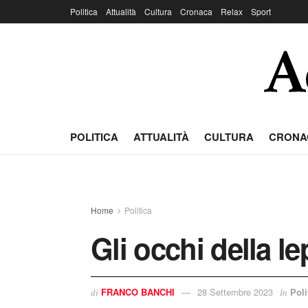
Politica
Attualità
Cultura
Cronaca
Relax
Sport
POLITICA
ATTUALITÀ
CULTURA
CRONA
Home
Politica
Gli occhi della le
FRANCO BANCHI
28 Settembre 2023
Poli
di
In