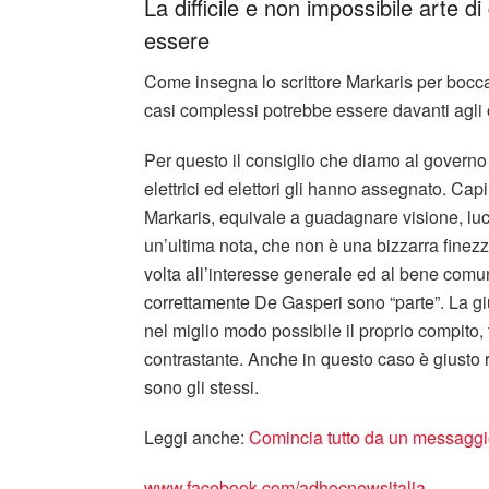
La difficile e non impossibile arte 
essere
Come insegna lo scrittore Markaris per bocca
casi complessi potrebbe essere davanti agli o
Per questo il consiglio che diamo al governo d
elettrici ed elettori gli hanno assegnato. Cap
Markaris, equivale a guadagnare visione, luc
un’ultima nota, che non è una bizzarra finezz
volta all’interesse generale ed al bene comu
correttamente De Gasperi sono “parte”. La gi
nel miglio modo possibile il proprio compito
contrastante. Anche in questo caso è giusto ri
sono gli stessi.
Leggi anche:
Comincia tutto da un messaggio
www.facebook.com/adhocnewsitalia