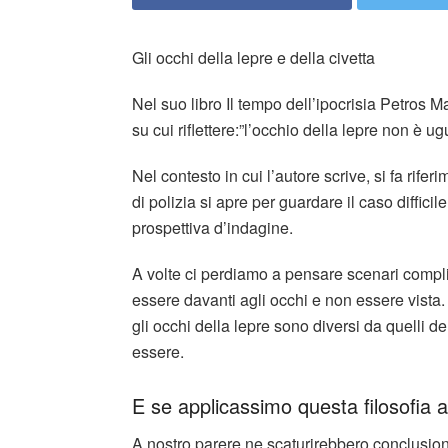
Gli occhi della lepre e della civetta
Nel suo libro Il tempo dell’ipocrisia Petros M
su cui riflettere:”l’occhio della lepre non è ug
Nel contesto in cui l’autore scrive, si fa rifer
di polizia si apre per guardare il caso diffici
prospettiva d’indagine.
A volte ci perdiamo a pensare scenari compli
essere davanti agli occhi e non essere vista.
gli occhi della lepre sono diversi da quelli d
essere.
E se applicassimo questa filosofia all
A nostro parere ne scaturirebbero conclusion