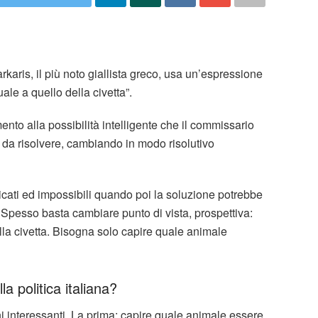
arkaris, il più noto giallista greco, usa un’espressione
uale a quello della civetta”.
imento alla possibilità intelligente che il commissario
le da risolvere, cambiando in modo risolutivo
cati ed impossibili quando poi la soluzione potrebbe
 Spesso basta cambiare punto di vista, prospettiva:
ella civetta. Bisogna solo capire quale animale
a politica italiana?
i interessanti. La prima: capire quale animale essere