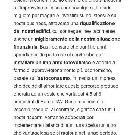
all’improvviso e finisca per travolgerci. Il modo
migliore per reagire è investire su noi stessi e sui
nostri business, attraverso una
riqualificazione
dei nostri edifici
, cui consegue inevitabilmente
anche un
miglioramento della nostra situazione
finanziaria
. Basti pensare che ogni tre anni
spendiamo l’importo che ci servirebbe per
installare un impianto fotovoltaico
e aderire a
forme di approvvigionamento più economiche,
basate sull’
autoconsumo
. In media un’impresa
che decide di affrontare questo percorso produce
energia ad un costo che varia dai 4,5 ai 6
centesimi di Euro a kW. Restare vincolati al
vecchio modello, al contrario, significa che tutti i
nostri risparmi verranno adoperati per
incrementare i bilanci di altri: una scelta tutt’altro
che vantaggiosa se si ragiona nel lungo periodo.