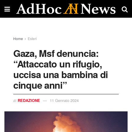
Home
Esteri
Gaza, Msf denuncia:
“Attaccato un rifugio,
uccisa una bambina di
cinque anni”
REDAZIONE
11 Gennaio 2024
di