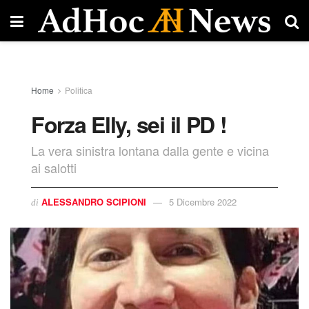
Home
Politica
Forza Elly, sei il PD !
La vera sinistra lontana dalla gente e vicina
ai salotti
ALESSANDRO SCIPIONI
5 Dicembre 2022
di