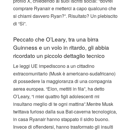
profilo X, chiedendo ai suoi iscritti social: “dovrei
comprare Ryanair e metterci a capo qualcuno che
si chiami davvero Ryan?”. Risultato? Un plebiscito
di “Sì”.
​Peccato che O’Leary, tra una birra
Guinness e un volo in ritardo, gli abbia
ricordato un piccolo dettaglio tecnico
Le leggi UE impediscono a un cittadino
extracomunitario (Musk è americano-sudafricano)
di possedere la maggioranza di una compagnia
aerea europea. “Elon, mettiti in fila”, ha detto
O’Leary, “i miei quattro figli adolescenti mi
insultano meglio di te ogni mattina”.Mentre Musk
twittava furioso dalla sua Bat-caverna tecnologica,
in casa Ryanair hanno stappato il sidro buono.
Invece di offendersi, hanno trasformato gli insulti