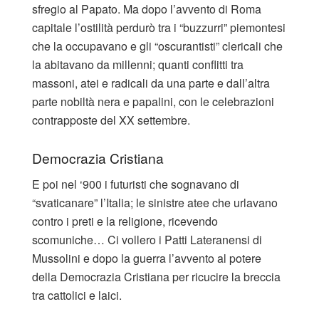
sfregio al Papato. Ma dopo l’avvento di Roma
capitale l’ostilità perdurò tra i “buzzurri” piemontesi
che la occupavano e gli “oscurantisti” clericali che
la abitavano da millenni; quanti conflitti tra
massoni, atei e radicali da una parte e dall’altra
parte nobiltà nera e papalini, con le celebrazioni
contrapposte del XX settembre.
Democrazia Cristiana
E poi nel ‘900 i futuristi che sognavano di
“svaticanare” l’Italia; le sinistre atee che urlavano
contro i preti e la religione, ricevendo
scomuniche… Ci vollero i Patti Lateranensi di
Mussolini e dopo la guerra l’avvento al potere
della Democrazia Cristiana per ricucire la breccia
tra cattolici e laici.