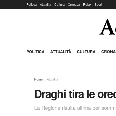
Politica
Attualità
Cultura
Cronaca
Relax
Sport
POLITICA
ATTUALITÀ
CULTURA
CRONA
Home
Attualità
Draghi tira le or
La Regione risulta ultima per sommin