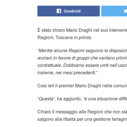
Condividi
È stato chiaro Mario Draghi nel suo intervent
Regioni, Toscana
in primis
.
“
Mentre alcune Regioni seguono le disposizion
anziani in favore di gruppi che vantano prior
contrattuale. Dobbiamo essere uniti nell’usc
insieme, nei mesi precedenti.
”
Così ieri il premier Mario Draghi nelle comun
“
Questa
”, ha aggiunto,
“è una situazione diffi
Chiaro il messaggio alle Regioni che non stan
salgono alla ribalta per una gestione farraginos