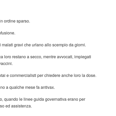
in ordine sparso.
fusione.
 malati gravi che urlano allo scempio da giorni.
sica loro restano a secco, mentre avvocati, impiegati
vaccini.
tai e commercialisti per chiedere anche loro la dose.
 fino a qualche mese fa antivax.
to, quando le linee guida governativa erano per
orso ed assistenza.