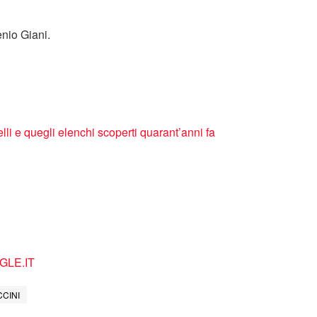
nio Giani.
elli e quegli elenchi scoperti quarant’anni fa
LE.IT
CCINI