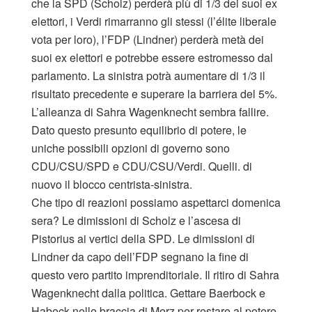
che la SPD (Scholz) perderà più di 1/3 dei suoi ex
elettori, i Verdi rimarranno gli stessi (l’élite liberale
vota per loro), l’FDP (Lindner) perderà metà dei
suoi ex elettori e potrebbe essere estromesso dal
parlamento. La sinistra potrà aumentare di 1/3 il
risultato precedente e superare la barriera del 5%.
L’alleanza di Sahra Wagenknecht sembra fallire.
Dato questo presunto equilibrio di potere, le
uniche possibili opzioni di governo sono
CDU/CSU/SPD e CDU/CSU/Verdi. Quelli. di
nuovo il blocco centrista-sinistra.
Che tipo di reazioni possiamo aspettarci domenica
sera? Le dimissioni di Scholz e l’ascesa di
Pistorius ai vertici della SPD. Le dimissioni di
Lindner da capo dell’FDP segnano la fine di
questo vero partito imprenditoriale. Il ritiro di Sahra
Wagenknecht dalla politica. Gettare Baerbock e
Habeck nelle braccia di Merz per restare al potere.