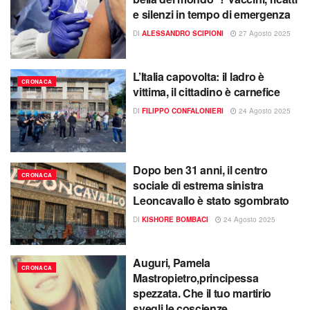
e silenzi in tempo di emergenza
DI
ALESSANDRO SCIPIONI
27 Agosto 2025
L’Italia capovolta: il ladro è
CRONACA
vittima, il cittadino è carnefice
DI
FILIPPO CONFALONIERI
24 Agosto 2025
Dopo ben 31 anni, il centro
CRONACA
sociale di estrema sinistra
Leoncavallo è stato sgombrato
DI
KISHORE BOMBACI
24 Agosto 2025
Auguri, Pamela
CRONACA
Mastropietro,principessa
spezzata. Che il tuo martirio
svegli le coscienze