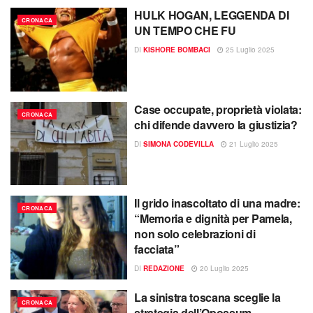
HULK HOGAN, LEGGENDA DI
CRONACA
UN TEMPO CHE FU
DI
KISHORE BOMBACI
25 Luglio 2025
Case occupate, proprietà violata:
CRONACA
chi difende davvero la giustizia?
DI
SIMONA CODEVILLA
21 Luglio 2025
Il grido inascoltato di una madre:
CRONACA
“Memoria e dignità per Pamela,
non solo celebrazioni di
facciata”
DI
REDAZIONE
20 Luglio 2025
La sinistra toscana sceglie la
CRONACA
strategia dell’Opossum