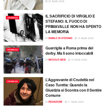
22 Aprile 2025
IL SACRIFICIO DI VIRGILIO E
CRONACA
STEFANO: IL FUOCO DI
PRIMAVALLE NON HA SPENTO
LA MEMORIA
DI
DANILO DI STEFANO
16 Aprile 2025
Guerriglia a Roma prima del
CRONACA
derby. Ma lì sono intoccabili
DI
NICCOLÒ NESI
15 Aprile 2025
L’Aggravante di Crudeltà nel
CRONACA
Caso Turetta: Quando la
Giustizia si Scontra con il Sentire
Comune
DI
REDAZIONE
11 Aprile 2025