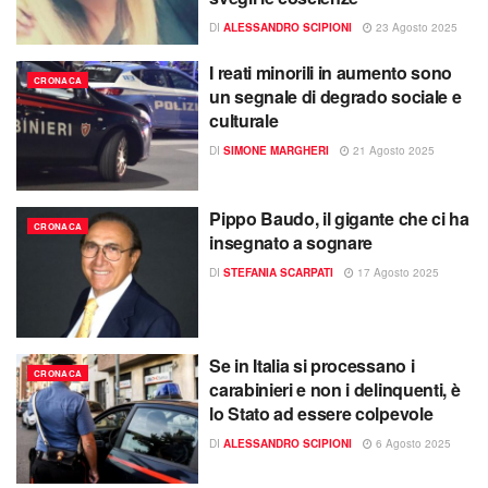
DI
ALESSANDRO SCIPIONI
23 Agosto 2025
I reati minorili in aumento sono
CRONACA
un segnale di degrado sociale e
culturale
DI
SIMONE MARGHERI
21 Agosto 2025
Pippo Baudo, il gigante che ci ha
CRONACA
insegnato a sognare
DI
STEFANIA SCARPATI
17 Agosto 2025
Se in Italia si processano i
CRONACA
carabinieri e non i delinquenti, è
lo Stato ad essere colpevole
DI
ALESSANDRO SCIPIONI
6 Agosto 2025