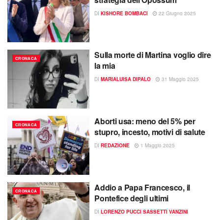
DI
KISHORE BOMBACI
22 Giugno 2025
Sulla morte di Martina voglio dire
CRONACA
la mia
DI
MARIALUISA DIPALO
31 Maggio 2025
Aborti usa: meno del 5% per
CRONACA
stupro, incesto, motivi di salute
DI
REDAZIONE
1 Maggio 2025
Addio a Papa Francesco, il
CRONACA
Pontefice degli ultimi
DI
LORENZO PUCCI SASSETTI VANZINI