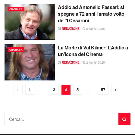
Addio ad Antonello Fassari: si
CRONACA
spegne a 72 anni l’amato volto
de “I Cesaroni”
DI
REDAZIONE
6 Aprile 2025
La Morte di Val Kilmer: L’Addio a
CRONACA
un’Icona del Cinema
DI
REDAZIONE
2 Aprile 2025
1
…
3
4
5
…
57