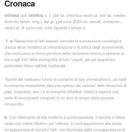
Cronaca
crònaca
(ant.
crònica
) s. f. [dal lat.
chron
ĭ
ca
neutro pl. (nel lat. mediev.
divenuto femm. sing.), dal gr.
χρονικά
(
βιβλία
) «annali, cronache»,
neutro pl. di
χρονικός
«che riguarda il tempo»].
1.
a.
Narrazione di fatti esposti secondo la successione cronologica
(senza alcun tentativo di interpretazione o di critica degli avvenimenti),
che costituisce la forma primitiva della narrazione storica e pertanto si
trova agli inizî della storiografia di tutti i popoli, per poi acquistare
particolare rilievo nell’età medievale.
Tipiche del medioevo furono le cronache di tipo universalistico, più tardi
le cronache monastiche (desunte spesso dai cartularî delle donazioni di
papi, imperatori, ecc.) e le cronache cittadine, intese a esporre una
serie di avvenimenti compresi in un arco di tempo relativamente
circoscritto.
b.
Con riferimento all’età moderna e contemporanea, il termine è talora
usato con valore riduttivo per indicare, in contrapposizione alla
storia
,
un’esposizione di semplici fatti, non illuminata dalla consapevolezza di