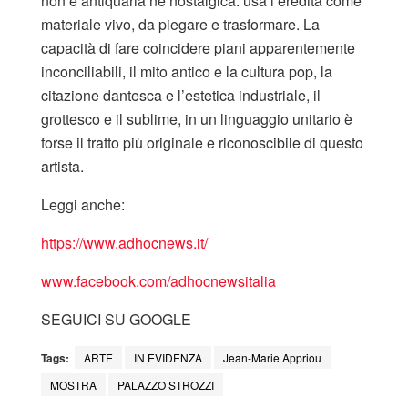
non è antiquaria né nostalgica: usa l’eredità come
materiale vivo, da piegare e trasformare. La
capacità di fare coincidere piani apparentemente
inconciliabili, il mito antico e la cultura pop, la
citazione dantesca e l’estetica industriale, il
grottesco e il sublime, in un linguaggio unitario è
forse il tratto più originale e riconoscibile di questo
artista.
Leggi anche:
https://www.adhocnews.it/
www.facebook.co
m/adhocnewsitalia
SEGUICI SU GOOGLE
Tags:
ARTE
IN EVIDENZA
Jean-Marie Appriou
MOSTRA
PALAZZO STROZZI