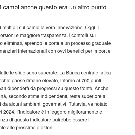
ei cambi anche questo era un altro punto
i multipli sui cambi la vera innovazione. Oggi il
rsioni e maggiore trasparenza. I controlli sui
tto eliminati, aprendo le porte a un processo graduale
inanziari internazionali con ovvi benefici per import e
tutte le sfide sono superate. La Banca centrale fatica
l rischio paese rimane elevato, intorno ai 700 punti
ionari dipenderà da progressi su questo fronte. Anche
ertà, secondo stime indipendenti, resta superiore al
i da alcuni ambienti governativi. Tuttavia, va notato
l 2024, l’indicatore è in leggero miglioramento e
nza di questo indicatore potrebbe essere l’
nte alle prossime elezioni.