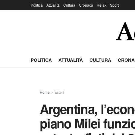
Politica
Attualità
Cultura
Cronaca
Relax
Sport
POLITICA
ATTUALITÀ
CULTURA
CRONA
Home
Esteri
Argentina, l’econ
piano Milei funzi