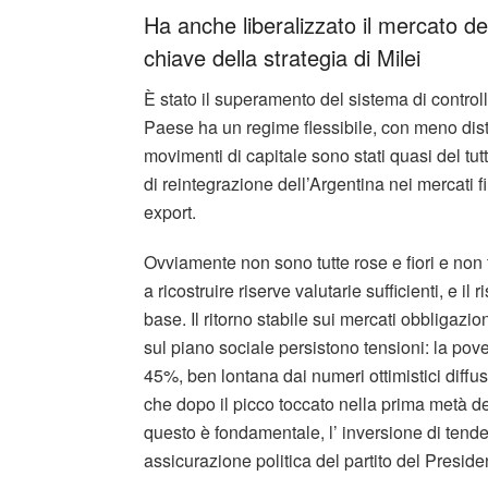
Ha anche liberalizzato il mercato d
chiave della strategia di Milei
È stato il superamento del sistema di controll
Paese ha un regime flessibile, con meno disto
movimenti di capitale sono stati quasi del tu
di reintegrazione dell’Argentina nei mercati f
export.
Ovviamente non sono tutte rose e fiori e non 
a ricostruire riserve valutarie sufficienti, e i
base. Il ritorno stabile sui mercati obbligaz
sul piano sociale persistono tensioni: la pov
45%, ben lontana dai numeri ottimistici diffus
che dopo il picco toccato nella prima metà de
questo è fondamentale, l’ inversione di tende
assicurazione politica del partito del Preside