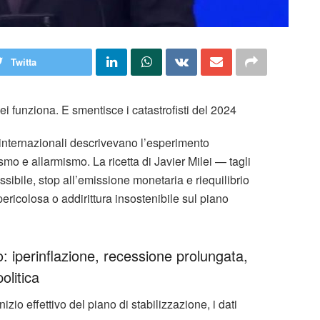
Twitta
ei funziona. E smentisce i catastrofisti del 2024
 internazionali descrivevano l’esperimento
mo e allarmismo. La ricetta di Javier Milei — tagli
sibile, stop all’emissione monetaria e riequilibrio
pericolosa o addirittura insostenibile sul piano
o: iperinflazione, recessione prolungata,
olitica
izio effettivo del piano di stabilizzazione, i dati