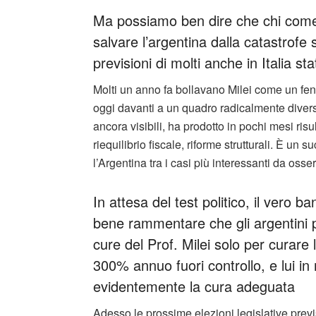
Ma possiamo ben dire che chi com
salvare l’argentina dalla catastrofe
previsioni di molti anche in Italia st
Molti un anno fa bollavano Milei come un fen
oggi davanti a un quadro radicalmente diverso
ancora visibili, ha prodotto in pochi mesi risul
riequilibrio fiscale, riforme strutturali. È un
l’Argentina tra i casi più interessanti da o
In attesa del test politico, il vero ba
bene rammentare che gli argentini po
cure del Prof. Milei solo per curare l
300% annuo fuori controllo, e lui i
evidentemente la cura adeguata
Adesso le prossime elezioni legislative previ