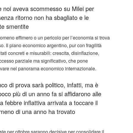
e noi aveva scommesso su Milei per
 senza ritorno non ha sbagliato e le
ate smentite
omeno effimero o un pericolo per l’economia si trova
. Il piano economico argentino, pur con fragilità
tati concreti e misurabili: crescita, disinflazione,
 successo parziale ma significativo, che pone
sservare nel panorama economico internazionale.
nco di prova sarà politico, infatti, ma è
co più di un anno fa si affidarono alle
a febbre inflattiva arrivata a toccare il
n meno di una anno ha trovato
ste per ottobre saranno decisive per consolidare il