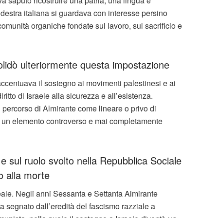
 saputo ricostruire una patria, una lingua e
la destra italiana si guardava con interesse persino
comunità organiche fondate sul lavoro, sul sacrificio e
olidò ulteriormente questa impostazione
accentuava il sostegno ai movimenti palestinesi e ai
ritto di Israele alla sicurezza e all’esistenza.
 percorso di Almirante come lineare o privo di
re un elemento controverso e mai completamente
i e sul ruolo svolto nella Repubblica Sociale
 alla morte
 reale. Negli anni Sessanta e Settanta Almirante
ra segnato dall’eredità del fascismo razziale a