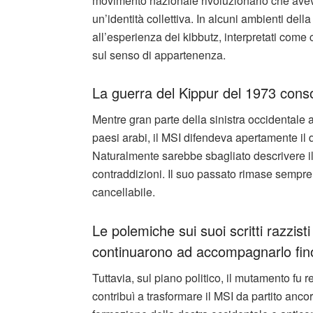
movimento nazionale rivoluzionario che aveva
un’identità collettiva. In alcuni ambienti del
all’esperienza dei kibbutz, interpretati come 
sul senso di appartenenza.
La guerra del Kippur del 1973 cons
Mentre gran parte della sinistra occidentale 
paesi arabi, il MSI difendeva apertamente il di
Naturalmente sarebbe sbagliato descrivere il
contraddizioni. Il suo passato rimase semp
cancellabile.
Le polemiche sui suoi scritti razzist
continuarono ad accompagnarlo fino
Tuttavia, sul piano politico, il mutamento fu
contribuì a trasformare il MSI da partito anco