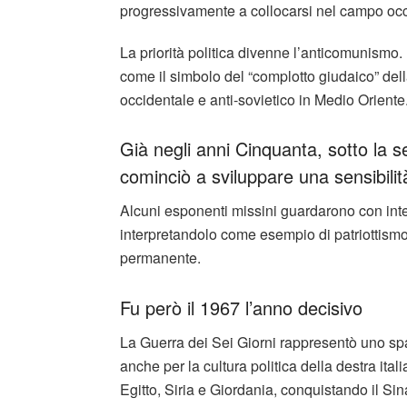
progressivamente a collocarsi nel campo occi
La priorità politica divenne l’anticomunismo.
come il simbolo del “complotto giudaico” de
occidentale e anti-sovietico in Medio Oriente
Già negli anni Cinquanta, sotto la se
cominciò a sviluppare una sensibilità
Alcuni esponenti missini guardarono con inte
interpretandolo come esempio di patriottismo 
permanente.
Fu però il 1967 l’anno decisivo
La Guerra dei Sei Giorni rappresentò uno spa
anche per la cultura politica della destra itali
Egitto, Siria e Giordania, conquistando il S