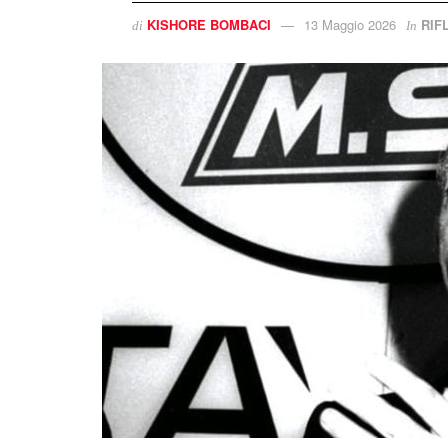
KISHORE BOMBACI
13 Maggio 2026
RIF
di
In