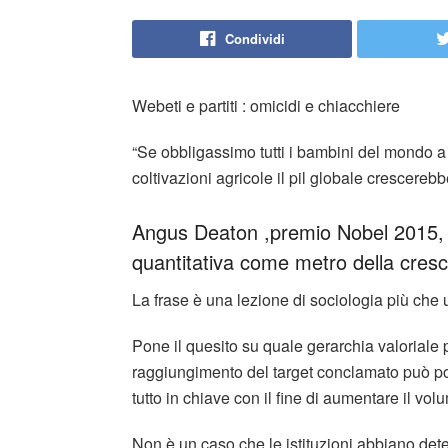
Condividi
Webeti e partiti : omicidi e chiacchiere
“Se obbligassimo tutti i bambini del mondo a 
coltivazioni agricole il pil globale crescerebbe
Angus Deaton ,premio Nobel 2015, si
quantitativa come metro della cresc
La frase è una lezione di sociologia più ch
Pone il quesito su quale gerarchia valoriale 
raggiungimento del target conclamato può po
tutto in chiave con il fine di aumentare il volu
Non è un caso che le istituzioni abbiano dete