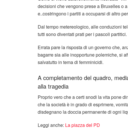
decisioni che vengono prese a Bruxelles o a 
e..costringono i partiti a occuparsi di altro per
Dal tempo metereologico, alle conduzioni telev
tutti sono diventati prati per i pascoli partitici.
Errata pare la risposta di un governo che, a
bagarre sia alle inopportune polemiche, si a
salvatutto in tema di femminicidi.
A completamento del quadro, media s
alla tragedia
Proprio vero che a certi snodi la vita pone din
che la società è in grado di esprimere, vomit
disdegnano la doccia permanente di ogni liq
Leggi anche:
La piazza del PD