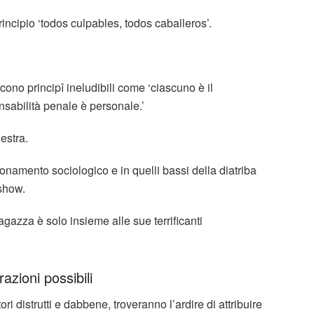
incipio ‘todos culpables, todos caballeros’.
cono principî ineludibili come ‘ciascuno è il
nsabilità penale è personale.’
estra.
gionamento sociologico e in quelli bassi della diatriba
 show.
agazza è solo insieme alle sue terrificanti
azioni possibili
ri distrutti e dabbene, troveranno l’ardire di attribuire