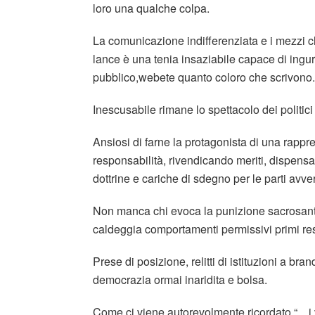
loro una qualche colpa.
La comunicazione indifferenziata e i mezzi c
lance è una tenia insaziabile capace di ingur
pubblico,webete quanto coloro che scrivono.
Inescusabile rimane lo spettacolo dei politic
Ansiosi di farne la protagonista di una rappre
responsabilità, rivendicando meriti, dispens
dottrine e cariche di sdegno per le parti avve
Non manca chi evoca la punizione sacrosanta 
caldeggia comportamenti permissivi primi res
Prese di posizione, relitti di istituzioni a b
democrazia ormai inaridita e bolsa.
Come ci viene autorevolmente ricordato “…i vi