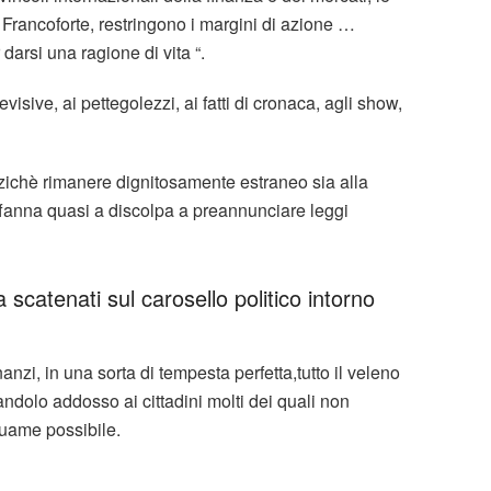
Francoforte, restringono i margini di azione …
 darsi una ragione di vita “.
isive, ai pettegolezzi, ai fatti di cronaca, agli show,
nzichè rimanere dignitosamente estraneo sia alla
ffanna quasi a discolpa a preannunciare leggi
catenati sul carosello politico intorno
anzi, in una sorta di tempesta perfetta,tutto il veleno
andolo addosso ai cittadini molti dei quali non
uame possibile.