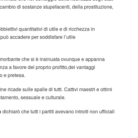
scambio di sostanze stupefacenti, della prostituzione,
ettivi quantitativi di utile e di ricchezza in
può accadere per soddisfare l’utile
ammorbante che si è insinuata ovunque e appanna
za a favore del proprio profitto,dei vantaggi
o e pretesa.
e ricade sulle spalle di tutti. Cattivi maestri e ottimi
entamento, sessuale e culturale.
chiarò che tutti i partiti avevano introiti non ufficiali