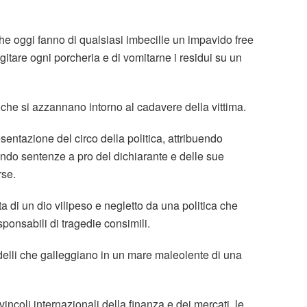
he oggi fanno di qualsiasi imbecille un impavido free
gitare ogni porcheria e di vomitarne i residui su un
i che si azzannano intorno al cadavere della vittima.
sentazione del circo della politica, attribuendo
ando sentenze a pro del dichiarante e delle sue
rse.
di un dio vilipeso e negletto da una politica che
ponsabili di tragedie consimili.
randelli che galleggiano in un mare maleolente di una
ncoli internazionali della finanza e dei mercati, le