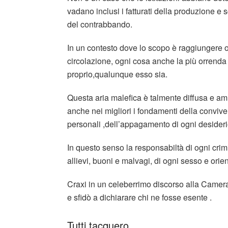
vadano inclusi i fatturati della produzione e 
del contrabbando.
In un contesto dove lo scopo è raggiungere obbi
circolazione, ogni cosa anche la più orrenda 
proprio,qualunque esso sia.
Questa aria malefica è talmente diffusa e 
anche nei migliori i fondamenti della conviven
personali ,dell’appagamento di ogni desideri
In questo senso la responsabiltà di ogni crimin
allievi, buoni e malvagi, di ogni sesso e ori
Craxi in un celeberrimo discorso alla Camera di
e sfidò a dichiarare chi ne fosse esente .
Tutti tacquero