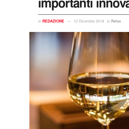
importanti innova
REDAZIONE
12 Dicembre 2018
Relax
di
In