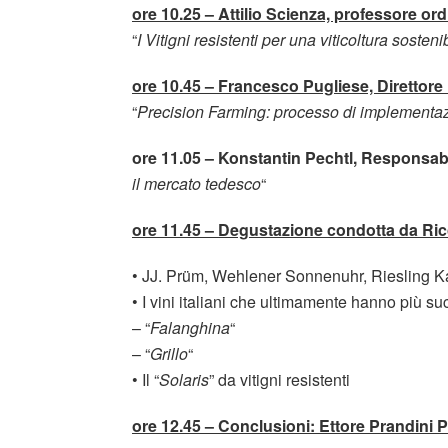
ore 10.25 – Attilio Scienza, professore ordi
“
I Vitigni resistenti per una viticoltura sosteni
ore 10.45 – Francesco Pugliese, Direttore
“
Precision Farming: processo di implementaz
ore 11.05 – Konstantin Pechtl, Responsabil
il mercato tedesco
“
ore 11.45 – Degustazione condotta da Ric
• JJ. Prüm, Wehlener Sonnenuhr, Riesling K
• I vini italiani che ultimamente hanno più s
– “
Falanghina
“
– “
Grillo
“
• Il “
Solaris
” da vitigni resistenti
ore 12.45 – Conclusioni: Ettore Prandini P