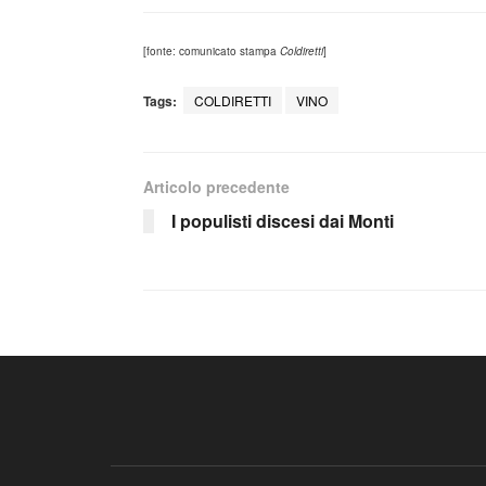
[fonte: comunicato stampa
Coldiretti
]
Tags:
COLDIRETTI
VINO
Articolo precedente
I populisti discesi dai Monti