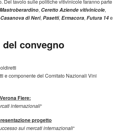
. Del tavolo sulle politiche vitivinicole faranno parte
Mastroberardino
,
Ceretto Aziende vitivinicole
,
,
Casanova di Neri
,
Pasetti
,
Ermacora
,
Futura 14
e
i del convegno
ldiretti
tti e componente del Comitato Nazionali Vini
 Verona Fiere:
rcati internazionali
“
presentazione progetto
successo sui mercati internazionali
“