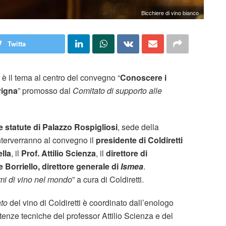
Bicchiere di vino bianco
Twitta
e è il tema al centro del convegno “
Conoscere i
vigna
” promosso dal
Comitato di supporto alle
le statute di Palazzo Rospigliosi
, sede della
Interverranno al convegno il
presidente di Coldiretti
lla
, il
Prof. Attilio Scienza
, il
direttore di
e Borriello, direttore generale di
Ismea
.
mi di vino nel mondo
” a cura di Coldiretti.
ato
del vino di Coldiretti è coordinato dall’enologo
enze tecniche del professor Attilio Scienza e del