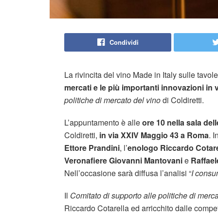
Condividi
La rivincita del vino Made in Italy sulle tavol
mercati e le più importanti innovazioni in 
politiche di mercato del vino
di Coldiretti.
L’appuntamento è alle
ore 10 nella sala del
Coldiretti,
in via XXIV Maggio 43 a Roma
. 
Ettore Prandini
, l’
enologo Riccardo Cotare
Veronafiere Giovanni Mantovani
e
Raffael
Nell’occasione sarà diffusa l’analisi “
I consu
Il
Comitato di supporto alle politiche di merc
Riccardo Cotarella ed arricchito dalle compet