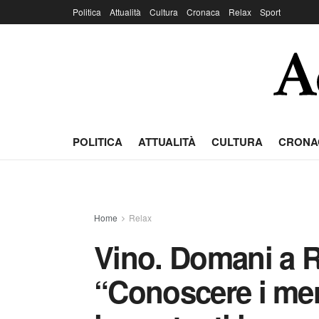
Politica
Attualità
Cultura
Cronaca
Relax
Sport
POLITICA
ATTUALITÀ
CULTURA
CRONA
Home
Relax
Vino. Domani a 
“Conoscere i merc