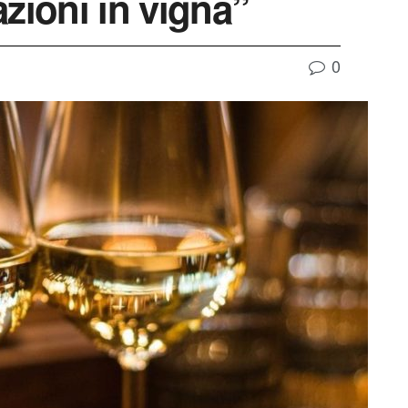
zioni in vigna”
0