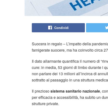
Condividi
Suocera in regalo – L’impatto della pandemia 
famigerate suocere, ma ha coinvolto circa 27.9
Il dato allarmante quantifica il numero di “rin
cure: in media, 53 giorni di limbo durante i q
non parlare dei 13 milioni all’incirca di annul
sottratto al passaggio in una struttura medica,
Il prezioso
sistema sanitario nazionale
, co
per efficacia e accessibilità, ha subito un du
strutture private.