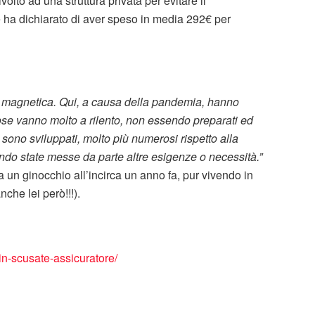
olto ad una struttura privata per evitare il
 ha dichiarato di aver speso in media 292€ per
a magnetica.
Qui, a causa della pandemia, hanno
ose vanno molto a rilento, non essendo preparati ed
i sono sviluppati, molto più numerosi rispetto alla
do state messe da parte altre esigenze o necessità.”
a un ginocchio all’incirca un anno fa, pur vivendo in
che lei però!!!).
n-scusate-assicuratore/