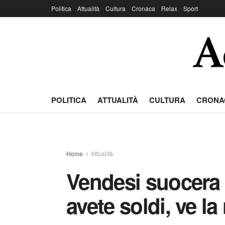
Politica
Attualità
Cultura
Cronaca
Relax
Sport
POLITICA
ATTUALITÀ
CULTURA
CRONA
Home
Attualità
Vendesi suocera
avete soldi, ve la