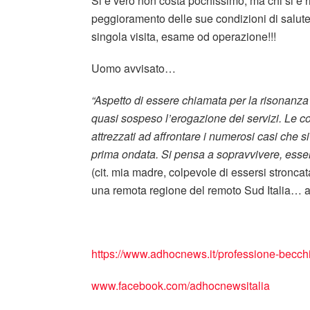
Si è vero non costa pochissimo, ma chi si è riv
peggioramento delle sue condizioni di salute
singola visita, esame od operazione!!!
Uomo avvisato…
“Aspetto di essere chiamata per la risonanz
quasi sospeso l’erogazione dei servizi. Le c
attrezzati ad affrontare i numerosi casi che s
prima ondata. Si pensa a sopravvivere, essen
(cit. mia madre, colpevole di essersi stroncat
una remota regione del remoto Sud Italia… an
https://www.adhocnews.it/professione-becchi
www.facebook.com/adhocnewsitalia