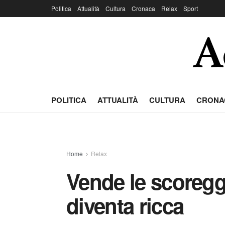
Politica
Attualità
Cultura
Cronaca
Relax
Sport
POLITICA
ATTUALITÀ
CULTURA
CRONA
Home
Relax
Vende le scoregge
diventa ricca