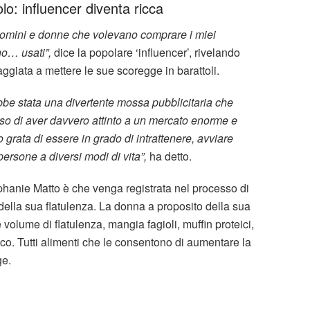
o: influencer diventa ricca
uomini e donne che volevano comprare i miei
no… usati”,
dice la popolare ‘influencer’, rivelando
aggiata a mettere le sue scoregge in barattoli.
e stata una divertente mossa pubblicitaria che
nso di aver davvero attinto a un mercato enorme e
 grata di essere in grado di intrattenere, avviare
 persone a diversi modi di vita”,
ha detto.
ephanie Matto è che venga registrata nel processo di
lla sua flatulenza. La donna a proposito della sua
volume di flatulenza, mangia fagioli, muffin proteici,
eico. Tutti alimenti che le consentono di aumentare la
ge.